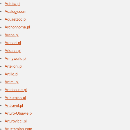
4 aktua
Profesjon
ramki al
oprawy o
Ampul
1 aktu
Ventiláto