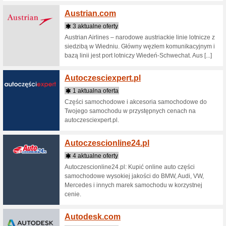
Alfakr
4 aktua
W Alfakr
w 15 min
Wystarczy
pożyczki, a
Alfasa