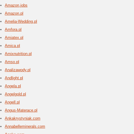
Allurami
organizm
które regul
Alpine
3 aktua
Oficjaln
turystycz