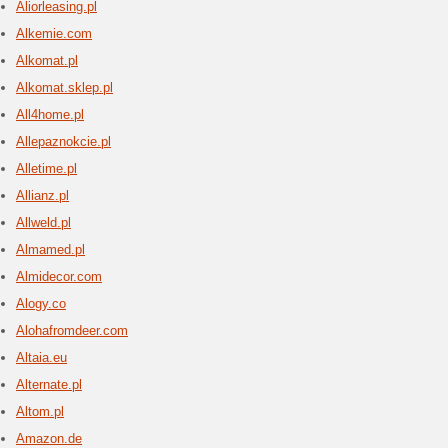
5 aktua
Allpower
energety
przenośn
kempingow
Allura
2 aktua
Feromony