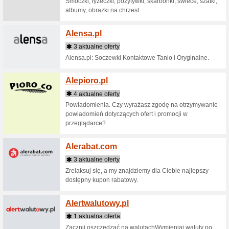
2 aktua
Ador - gl
...
Adria
2 aktua
Wybierz 
Chorwacj