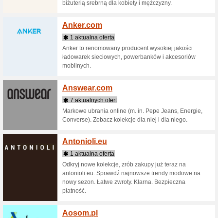
Sprawdź 
Airhelp
9 aktua
Niestety,
płynnie i
ciągu osta
Akces-