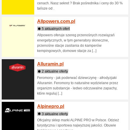
3 aktua
The bigg
and sell 
Buying d
Agoda
7 aktua
Rezerwuj