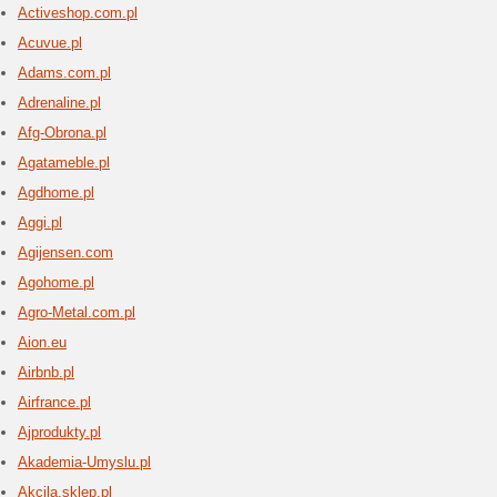
bezpiecz
smartfoni
Allies
3 aktua
Allies of
brzegi w 
kierując 