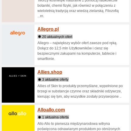
African M
Hjemmes
Afterfi
2 aktua
Odkryj sm
pudełku i
Afterm