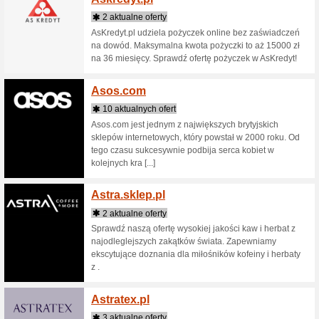
3 aktua
Alensa.pl
Alepio
4 aktua
Powiadom
powiadom
przegląd