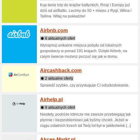
1 aktu
Action 60
Activla
1 aktu
Suplemen
sieciach 
Carrefour
Sport, ...