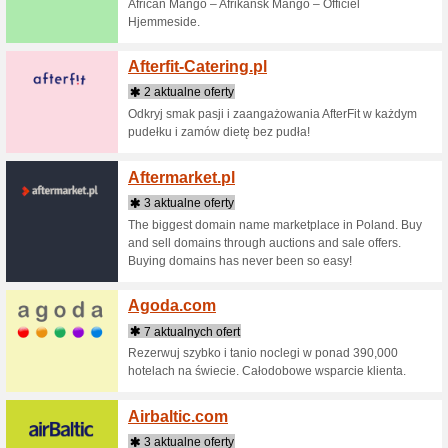
Acer.
8 aktua
Oferta pr
komputery
projektor
...
Actio