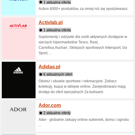
8 aktua
Sklep int
przeznacz
Abra-M
8 aktua
Szukasz 
Abry! Za