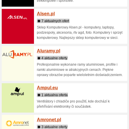
hotelach 
Airbal
3 aktua
Kup tanie
dziś od a
Tallina. 