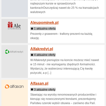
Adzun
3 aktua
ADZUNA, t
krajach n
użytkown
ofertę pra 