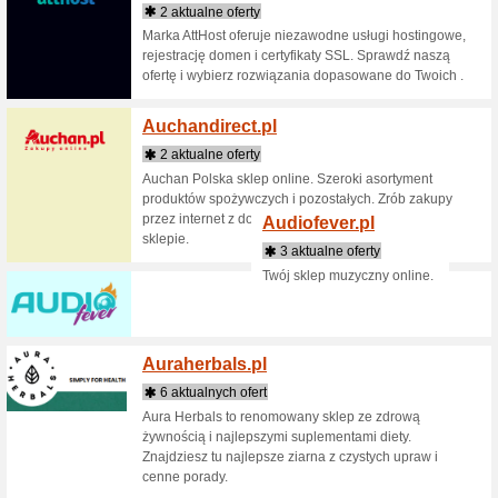
najlepsz
kantorac
walutowy
Aleupo
1 aktu
Prezenty 
okazję.