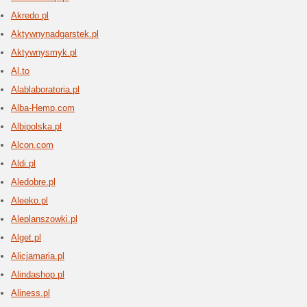
Alloal
1 aktu
Allo Allo
poświęco
cenach. N
tańsze od
Allpow