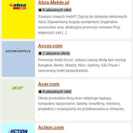
Sklepy zaczynające 
Aasapo
4 aktua
AASA - p
oprocent
Abcfit