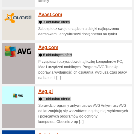
Aliexp
13 akt
Tanie za
samochod
produktów
Aliorb