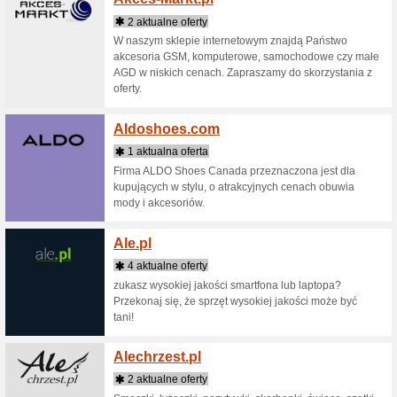
Adidas
6 aktua
Odzież i 
kolekcję,
dostęp do
Ador.