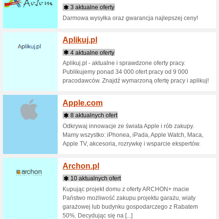
2 aktua
W naszym
akcesori
AGD w ni
oferty.
Aldos
1 aktu