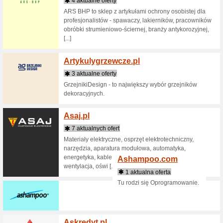
Alechr
2 aktua
Smoczki, 
albumy, o
Alensa