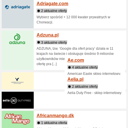
wzornict
większych 
Accor
1 aktu
Promocje 
Bangkok, 
zarezerw