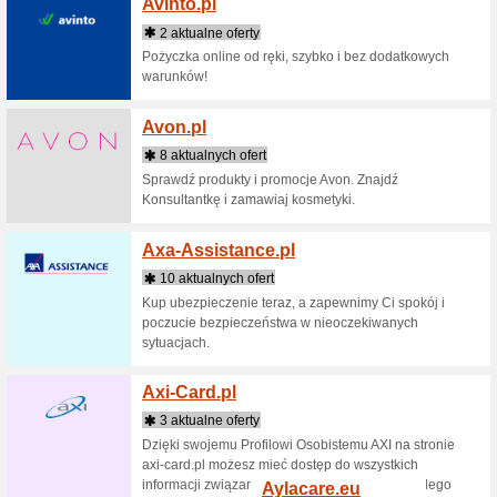
3 aktua
Alior Ban
obsługuj
skierowan
jakości usł
Alkmi
3 aktua