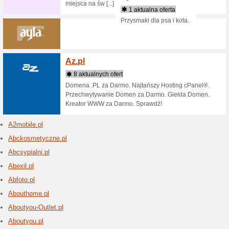
Tworzy k
botaniki,
wieloletn
...rn.
Allegro
20 akt
Allegro –
Dołącz do