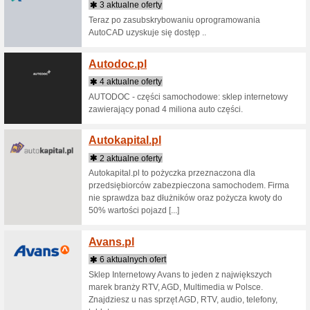
3 aktua
Stawiają
kierując
Państwu 
Aliba
7 aktua
Najwięks