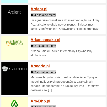
Firma AL
kupującyc
mody i a
Ale.pl
4 aktua
zukasz wy
Przekonaj
tani!