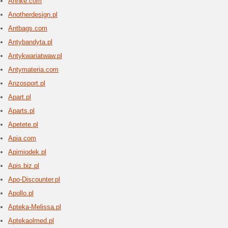
trekkingo
Alsen.
7 aktua
Sklep Kom
podzespoł
komputer
Aluram