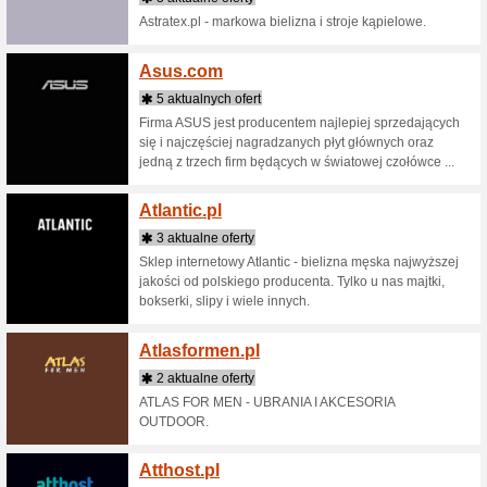
Alerab
3 aktua
Zrelaksuj
dostępny
Alertw
1 aktu
Zacznij 