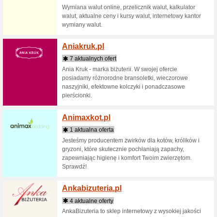
Airbn
6 aktua
Wynajmuj
gospodar
całym św
Airca
2 aktua