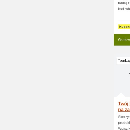
taniej 
kod rab
Kupon
Głosow
Yourkay
Twój
na z
Skorzys
produkt
Wpisz k