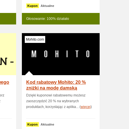
Kupon
Aktualne
Głosowanie: 100% działało
Mohito.com
wego
Kod rabatowy Mohito: 20 %
zniżki na modę damską
erz
Dzięki kuponowi rabatowemu możesz
z
zaoszczędzić 20 % na wybranych
produktach, korzystając z aplika... (
więcej
)
Kupon
Aktualne