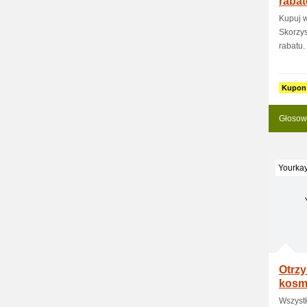
raba
Kupuj w
Skorzys
rabatu.
Kupon
Głosow
Yourkay
Otrzy
kosm
Wszystk