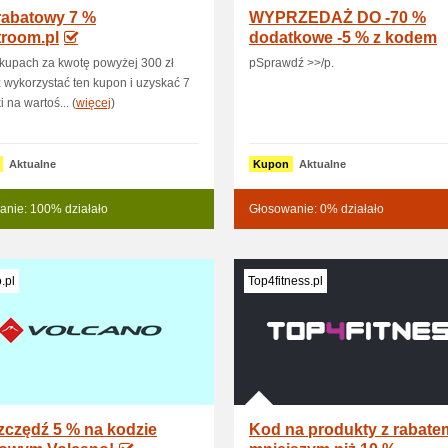
rabatowy 7 %
WYPRZEDAŻ DO -70 %
troom.pl
dodatkowe -5 % z kodem
SALES
kupach za kwotę powyżej 300 zł
pSprawdź >>/p.
wykorzystać ten kupon i uzyskać 7
 na wartoś... (
więcej
)
Aktualne
Kupon
Aktualne
anie: 100% działało
Głosowanie: 0% działało
.pl
Top4fitness.pl
zczędź 5 % na kodzie
Kod na produkty z rabate