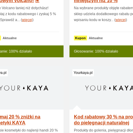
towym Volcano!
mniejszym niż 10 %
 Volcano taniej niż dotychász!
Na wybrane produkty objęte rabate
taj z kodu rabatowego i zyskaj 5 %
sklep udziela dodatkowego rabatu p
 Sprawdź a... (
więcej
)
wpisaniu kodu w koszy... (
więcej
)
Aktualne
Kupon
Aktualne
anie: 100% działało
Głosowanie: 100% działało
a.pl
Yourkaya.pl
maj 20 % zniżki na
Kod rabatowy 30 % na pr
etyki KAYA
do pielęgnacji naturalnej
ie kosmetyki do najlenji handi 20 %
Produkty do golenia, pielęgnacji dłon