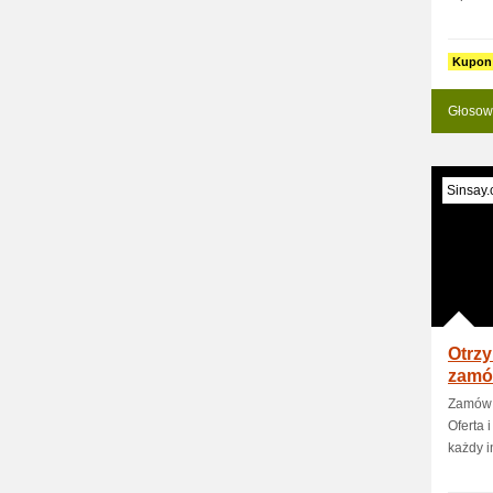
Kupon
Głosow
Sinsay
Otrzy
zamów
Sinsa
Zamów m
Oferta 
każdy in