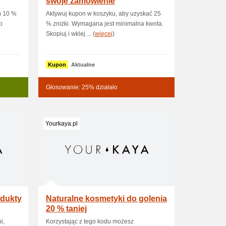
swoje zamówienie
m 10 %
Aktywuj kupon w koszyku, aby uzyskać 25
o
% zniżki. Wymagana jest minimalna kwota.
Skopiuj i wklej ... (
więcej
)
Kupon
Aktualne
Głosowanie: 25% działało
Yourkaya.pl
odukty
Naturalne kosmetyki do golenia
20 % taniej
i,
Korzystając z tego kodu możesz