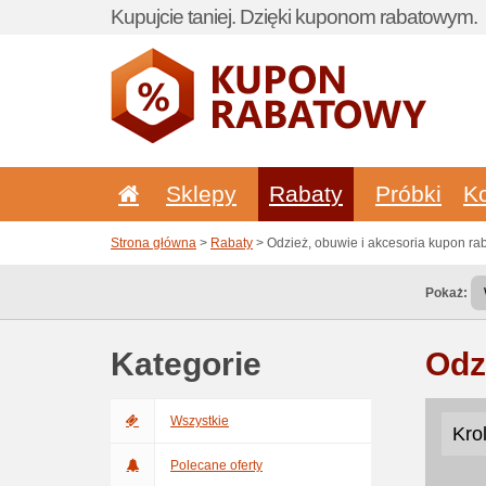
Kupujcie taniej. Dzięki kuponom rabatowym.
Sklepy
Rabaty
Próbki
K
Strona główna
>
Rabaty
> Odzież, obuwie i akcesoria kupon ra
Pokaż:
Kategorie
Odz
Wszystkie
Kro
Polecane oferty