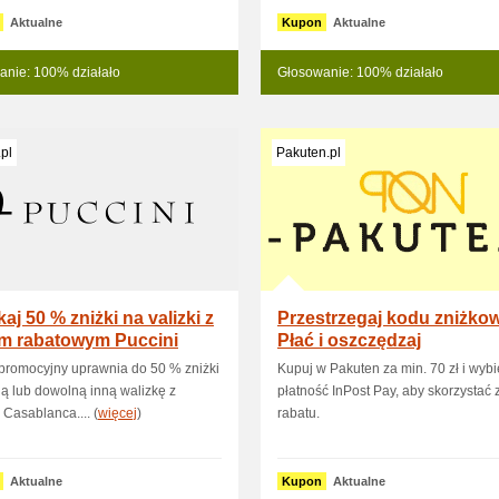
Aktualne
Kupon
Aktualne
anie: 100% działało
Głosowanie: 100% działało
.pl
Pakuten.pl
aj 50 % zniżki na valizki z
Przestrzegaj kodu zniżko
m rabatowym Puccini
Płać i oszczędzaj
promocyjny uprawnia do 50 % zniżki
Kupuj w Pakuten za min. 70 zł i wybi
ą lub dowolną inną walizkę z
płatność InPost Pay, aby skorzystać 
i Casablanca.... (
więcej
)
rabatu.
Aktualne
Kupon
Aktualne