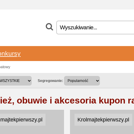
onkursy
batowy
Segregowanie:
ież, obuwie i akcesoria kupon 
lmajtekpierwszy.pl
Krolmajtekpierwszy.pl