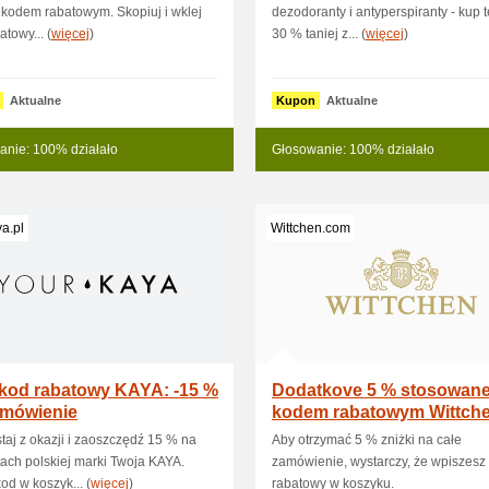
z kodem rabatowym. Skopiuj i wklej
dezodoranty i antyperspiranty - kup t
atowy... (
więcej
)
30 % taniej z... (
więcej
)
Aktualne
Kupon
Aktualne
anie: 100% działało
Głosowanie: 100% działało
a.pl
Wittchen.com
 kod rabatowy KAYA: -15 %
Dodatkove 5 % stosowane
amówienie
kodem rabatowym Wittch
taj z okazji i zaoszczędź 15 % na
Aby otrzymać 5 % zniżki na całe
ach polskiej marki Twoja KAYA.
zamówienie, wystarczy, że wpiszesz
od w koszyk... (
więcej
)
rabatowy w koszyku.