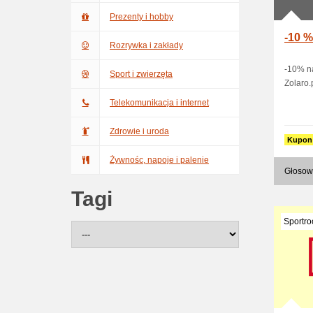
Prezenty i hobby
-10 %
Rozrywka i zakłady
-10% na
Sport i zwierzęta
Zolaro.p
Telekomunikacja i internet
Zdrowie i uroda
Kupon
Żywnośc, napoje i palenie
Głosow
Tagi
Sportro