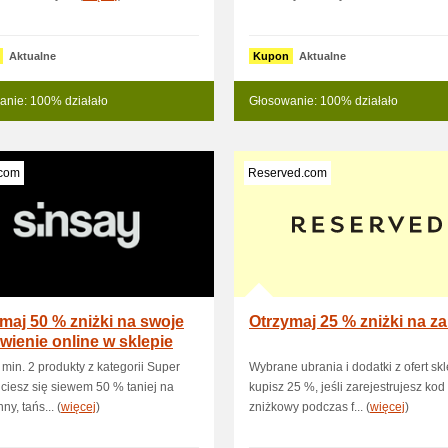
Aktualne
Kupon
Aktualne
anie: 100% działało
Głosowanie: 100% działało
.com
Reserved.com
maj 50 % zniżki na swoje
Otrzymaj 25 % zniżki na z
ienie online w sklepie
i
in. 2 produkty z kategorii Super
Wybrane ubrania i dodatki z ofert sk
i ciesz się siewem 50 % taniej na
kupisz 25 %, jeśli zarejestrujesz kod
ny, tańs... (
więcej
)
zniżkowy podczas f... (
więcej
)