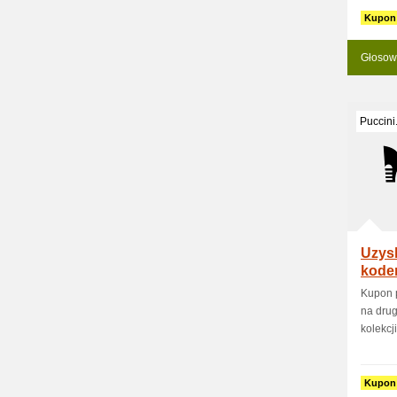
Kupon
Głosow
Puccini
Uzysk
kode
Kupon 
na drug
kolekcj
Kupon