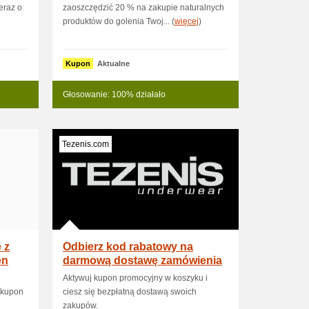
eraz o
zaoszczędzić 20 % na zakupie naturalnych
produktów do golenia Twoj... (
więcej
)
Kupon
Aktualne
Głosowanie: 100% działało
Tezenis.com
 z
Odbierz kod rabatowy na
en
darmową dostawę zamówienia
Aktywuj kupon promocyjny w koszyku i
 kupon
ciesz się bezpłatną dostawą swoich
zakupów.