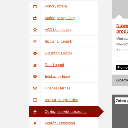
Kończy dzisiaj
Kończące się oferty
Nawet
AGD i komputery
prod
Minima
Biżuteria i zegarki
Nowych 
z kupon
Dla dzieci i matek
Dom i ogród
Promo
Edukacja i biuro
Głosow
Finanse i biznes
Książki, muzyka i film
Zolaro.
Odzież, obuwie i akcesoria
Podróż i samochód