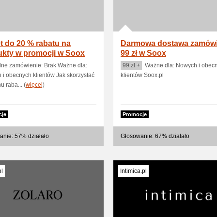
 do 20 % rabatu na
Darmowa dostawa zamówi
ukty w promocji w Soox
99 zł w Soox
lne zamówienie: Brak Ważne dla:
99 zł +
Ważne dla: Nowych i obec
i obecnych klientów Jak skorzystać
klientów Soox.pl
u raba... (
więcej
)
cje
Promocje
anie: 57% działało
Głosowanie: 67% działało
pl
Intimica.pl