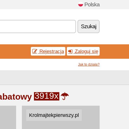
Polska
Szukaj
Rejestracja
Zaloguj się
Jak to działa?
3919x
rabatowy
Krolmajtekpierwszy.pl