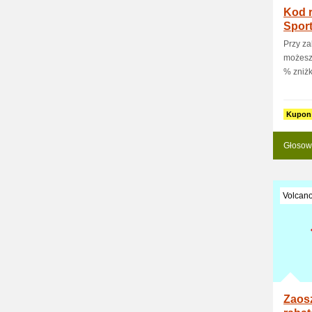
Kod 
Spor
Przy za
możesz 
% zniżki
Kupon
Głosow
Volcano
Zaos