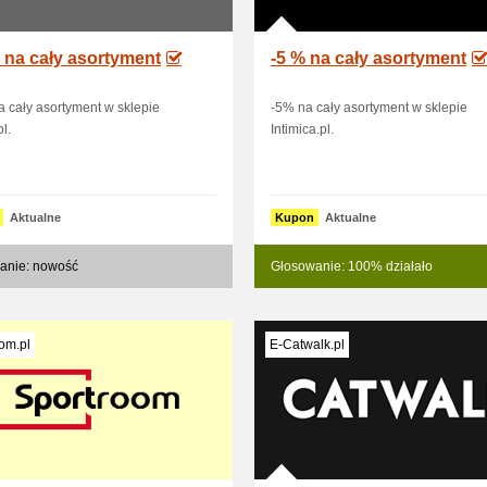
 na cały asortyment
-5 % na cały asortyment
 cały asortyment w sklepie
-5% na cały asortyment w sklepie
l.
Intimica.pl.
Aktualne
Kupon
Aktualne
anie: nowość
Głosowanie: 100% działało
om.pl
E-Catwalk.pl