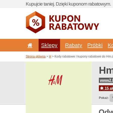
Kupujcie taniej. Dzięki kuponom rabatowym.
Sklepy
Rabaty
Próbki
K
Strona główna
>
H
> Kody rabatowe i kupony rabatowe do Hm.
Hm
www2.h
15 ak
Pokaż:
Odw