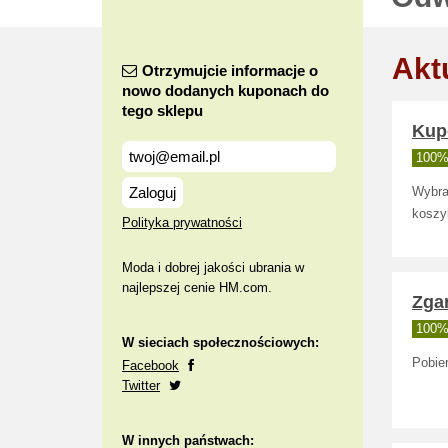
Akt
Otrzymujcie informacje o
nowo dodanych kuponach do
tego sklepu
Kup
100% 
Zaloguj
Wybra
koszy
Polityka prywatności
Moda i dobrej jakości ubrania w
najlepszej cenie HM.com.
Zga
100% 
W sieciach społecznościowych:
Pobier
Facebook
Twitter
W innych państwach: