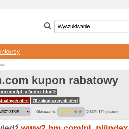
onkursy
com
.com kupon rabatowy
m.com/pl_pl/index.html
tualnych ofert
70 zakończonych ofert
Głosowanie:
(2.83/5, 179 głosów)
iedź
www2.hm.com/pl_pl/index