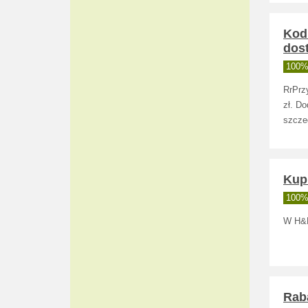
Kod
dos
100% 
RrPrz
zł. D
szczeg
Kup
100% 
W H&M 
Raba