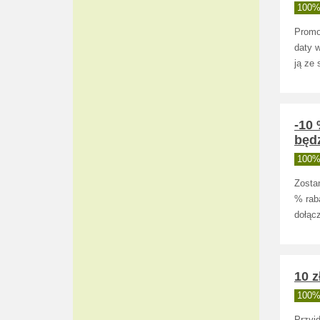
100% 
Promo
daty 
ją ze 
-10
będz
100% 
Zosta
% rab
dołąc
10 
100% 