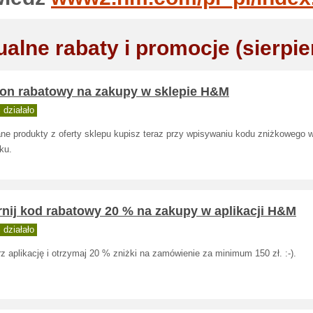
ualne rabaty i promocje (sierpie
on rabatowy na zakupy w sklepie H&M
działało
ne produkty z oferty sklepu kupisz teraz przy wpisywaniu kodu zniżkowego 
ku.
rnij kod rabatowy 20 % na zakupy w aplikacji H&M
działało
z aplikację i otrzymaj 20 % zniżki na zamówienie za minimum 150 zł. :-).