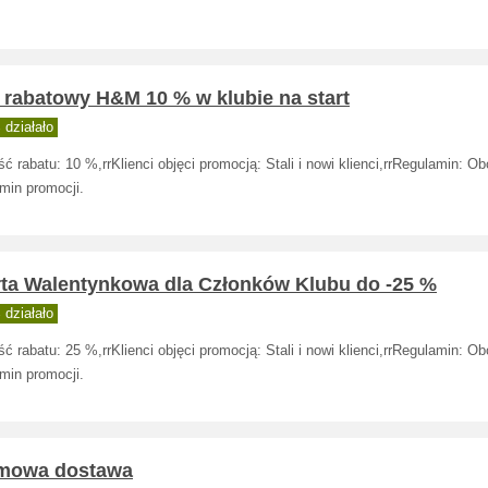
 rabatowy H&M 10 % w klubie na start
działało
ć rabatu: 10 %,rrKlienci objęci promocją: Stali i nowi klienci,rrRegulamin: O
min promocji.
rta Walentynkowa dla Członków Klubu do -25 %
działało
ć rabatu: 25 %,rrKlienci objęci promocją: Stali i nowi klienci,rrRegulamin: O
min promocji.
mowa dostawa