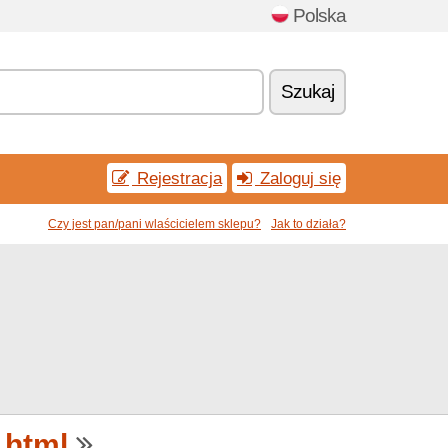
Polska
Szukaj
Rejestracja
Zaloguj się
Czy jest pan/pani wlaścicielem sklepu?
Jak to działa?
.html