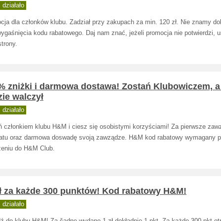
działało
cja dla członków klubu. Zadział przy zakupach za min. 120 zł. Nie znamy do
wygaśnięcia kodu rabatowego. Daj nam znać, jeżeli promocja nie potwierdzi, 
strony.
 % zniżki i darmowa dostawa! Zostań Klubowiczem, a
ie walczył
działało
ń członkiem klubu H&M i ciesz się osobistymi korzyściami! Za pierwsze zaw
atu oraz darmowa doswadę svoją zawządze. H&M kod rabatowy wymagany 
zeniu do H&M Club.
zł za każde 300 punktów! Kod rabatowy H&M!
działało