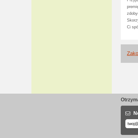
Przyj
premi
zdobyc
Skorz
Ci sp
Zako
Otrzyma
N