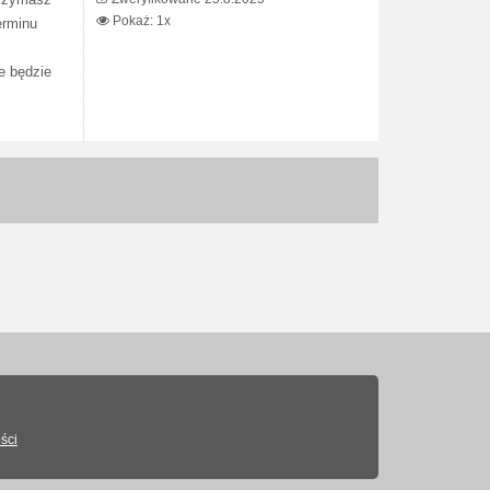
trzymasz
Pokaż: 1x
erminu
e będzie
ści