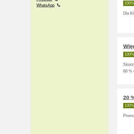
100% 
WhatsApp
Dla K
Wię
100% 
Skorz
60 % 
20 
100% 
Promo