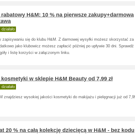
 rabatowy H&M: 10 % na pierwsze zakupy+darmowa
tawa
działało
y zapisywaniu się do klubu H&M. Z darmowej wysyłki możesz skorzystać za 
odatkowo jako klubowicz możesz zapłacić później po upływie 30 dni. Sprawdź
óły i listę korzyści w załączonym linku.
 kosmetyki w sklepie H&M Beauty od 7,99 zł
działało
znajdziesz wysokiej jakości kosmetyki do makijażu i pielęgnacji już od 7,99
t 20 % na całą kolekcję dziecięcą w H&M - bez kodu