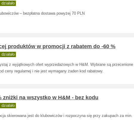
działało
lubowiczów – bezpłatna dostawa powyżej 70 PLN
cej produktów w promocji z rabatem do -60 %
działało
ystaj z wyjątkowych ofert wyprzedażowych w H&M. Wybrane są przecenione
od ceny regularnej i nie jest wymagany żaden kod rabatowy.
% zniżki na wszystko w H&M - bez kodu
działało
cja skierowana jest do klubowiczów i rozpoczyna się przy zakupach za min. 