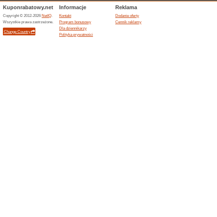
25 % z
Group
100% dzi
Skorzysta
produkty.
Uber.com
Zaoszc
przeje