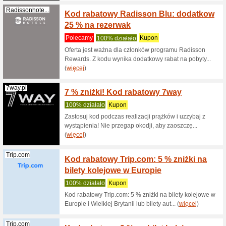
międz
100% dzi
Kup bilet
i zaoszcz
Qatarairways...
Otrzym
lotnic
100% dzi