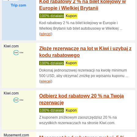
Wprowadź
12 % na 
Qatarairways...
Kod pr
% zniżk
100% dzi
Dzięki k
na przelo