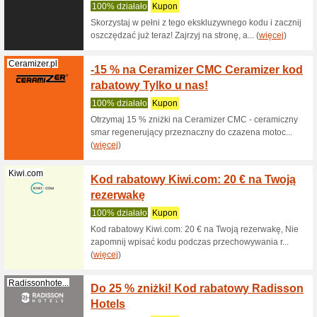
obowiąże 
(
więcej
)
Groupon.pl
Kod ra
Group
100% dzi
Kod rabat
Wklej kod 