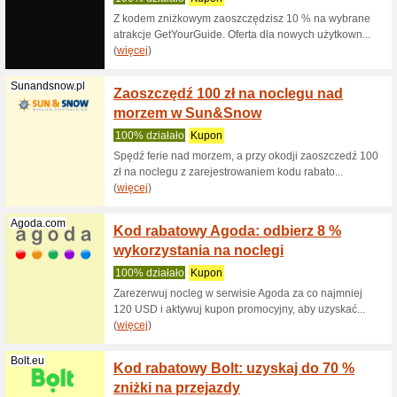
100% dzi
Promocja 
31.03.202
Qatarairways...
Kod ra
bagaż
100% dzi