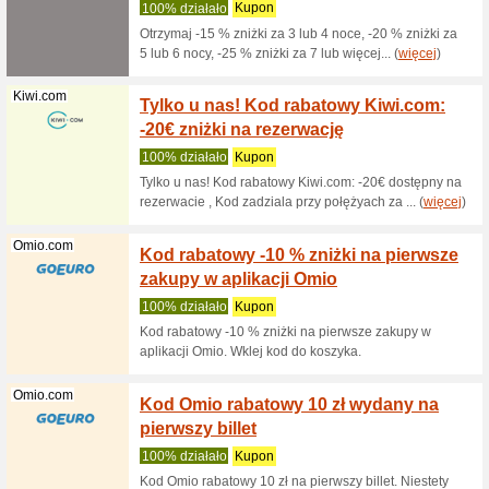
Radissonhote...
Kod ra
25 % n
Polecam
Oferta j
Rewards. 
(
więcej
)
7way.pl