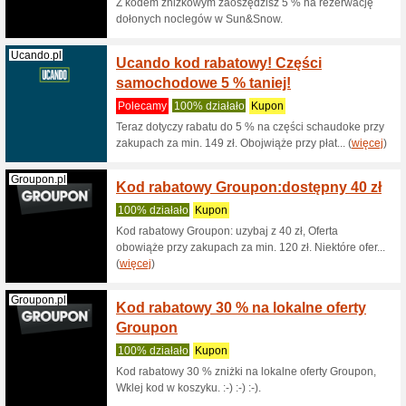
Uber.com
-60 % 
pierws
100% dzi
-60 % do
Uber kod
(
więcej
)
Qatarairways...
Oszczę