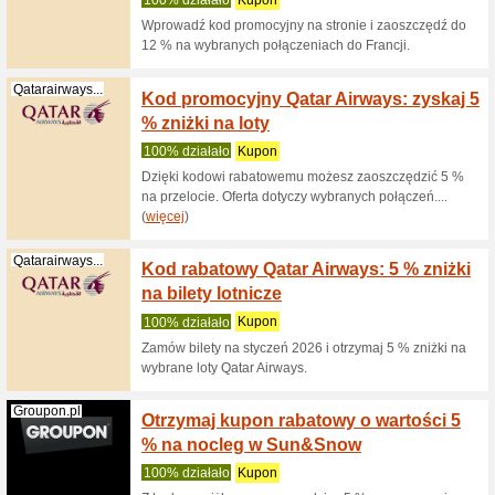
(
więcej
)
Wings24.pl
Kod ra
Polecam
Tylko tut
walizki, 
(
więcej
)