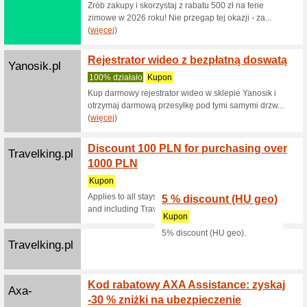
Wielkiej 
(
więcej
)
Kiwi.com
Złoże 
kodu 
100% dzi
Dokonaj 
500 USD,
(
więcej
)