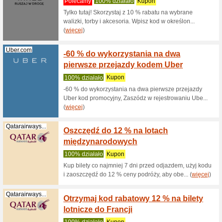
Pokaż:
Segregowan
Podróż i samochód
Iparts.pl
Kod ra
samoc
100% dzi
Wszystki
10 % tani