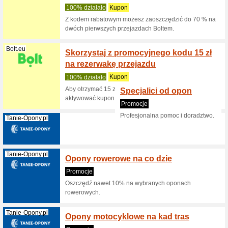
Kod raba
rejestro
Qatarairways...
Kod ra
zniżki 
100% dzi
Kod rabat
Australii