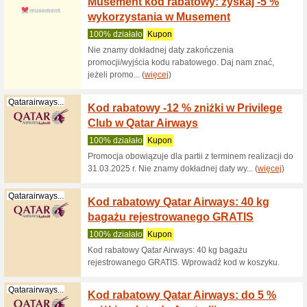
(
więcej
)
Qatarairways...
Kod ra
na bile
100% dzi
Zamów bil
wybrane l