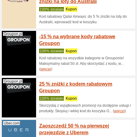
Groupon.pl
Otrzym
% na 
100% dzi
Z kodem 
dołonych
Ucando.pl
Ucando