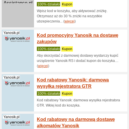
Kiwi.com
Odbier
rezerw
100% dzi
Z kupone
wszystkic
Musement.com