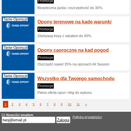
Groupon.pl
-15 % 
Group
100% dzi
Kod raba
Maksymaln
(
więcej
)
Groupon.pl