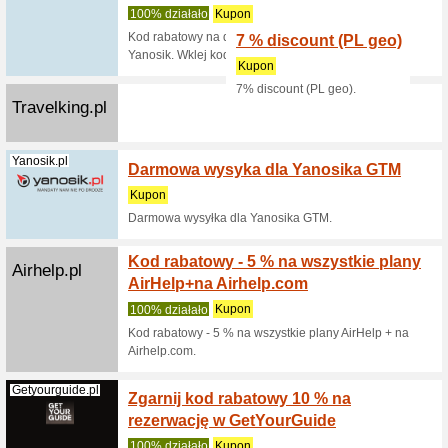
Museme
wykor
100% dzi
Nie znam
promocji
jeżeli pro
Qatarairways...
Kod ra
Club w