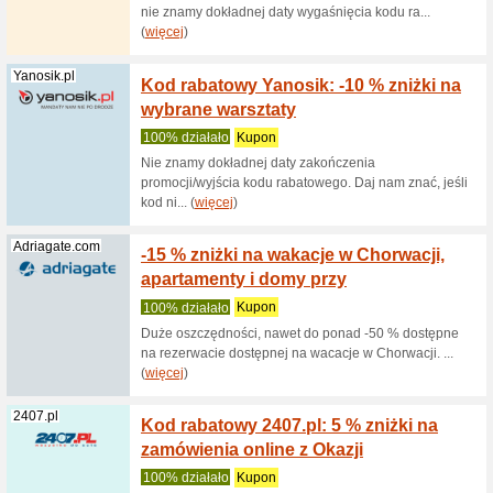
7 % zn
100% dzi
Zastosuj 
wystąpien
(
więcej
)
Trip.com
Kod ra
bilety