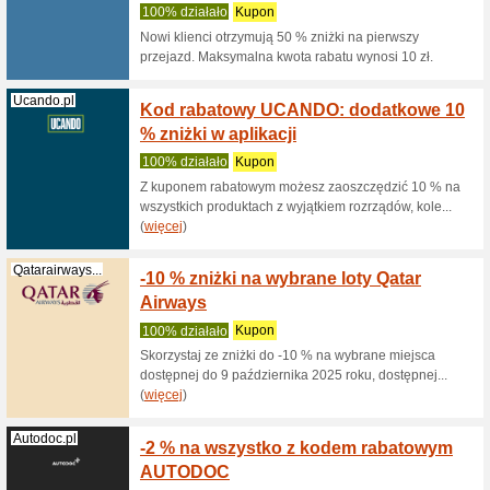
samoch
Polecam
Teraz do
zakupach 
Groupon.pl
Kod ra
100% dzi
Kod rabat