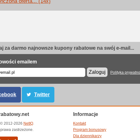
ńczona oferta... (14x)
j za darmo najnowsze kupony rabatowe na swój e-mail...
owości emailem
Zaloguj
Polityka prywatno
cebook
Twitter
abatowy.net
Informacje
t © 2012-2026
NetIQ
.
Kontakt
 prawa zastrzeżone.
Program bonusowy
Dla dziennikarzy