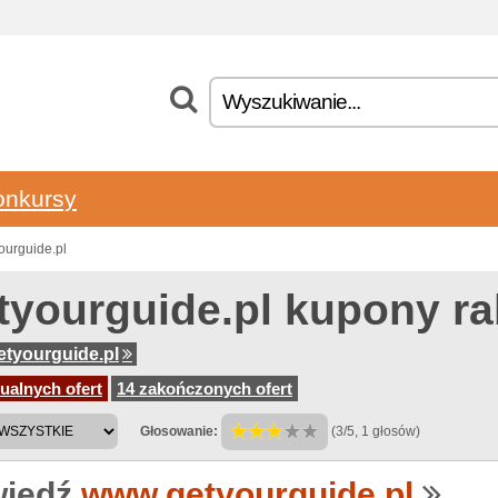
onkursy
ourguide.pl
tyourguide.pl kupony r
tyourguide.pl
ualnych ofert
14 zakończonych ofert
Głosowanie:
(3/5, 1 głosów)
iedź
www.getyourguide.pl