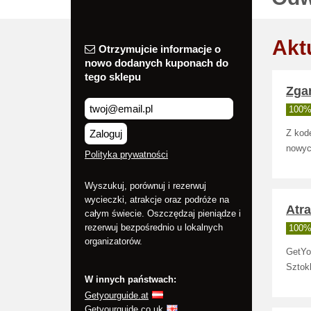
Akt
Otrzymujcie informacje o
nowo dodanych kuponach do
tego sklepu
Zga
100% 
Zaloguj
Z kod
nowyc
Polityka prywatności
Wyszukuj, porównuj i rezerwuj
wycieczki, atrakcje oraz podróże na
Atr
całym świecie. Oszczędzaj pieniądze i
rezerwuj bezpośrednio u lokalnych
100% 
organizatorów.
GetYo
Sztok
W innych państwach:
Getyourguide.at
Getyourguide.co.uk