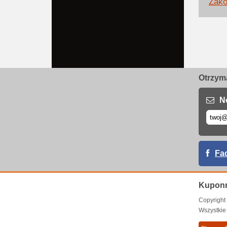
Zako
Otrzyma
N
Fa
Kuponr
Copyrigh
Wszystkie