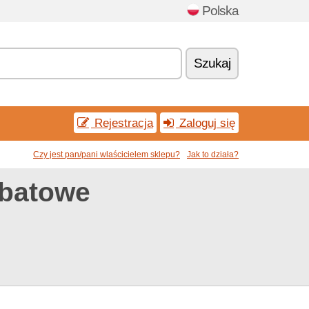
Polska
Szukaj
Rejestracja
Zaloguj się
Czy jest pan/pani wlaścicielem sklepu?
Jak to działa?
abatowe