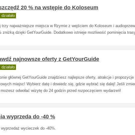
szczędź 20 % na wstępie do Koloseum
działało
j trzy najważniejsze miejsca w Rzymie z wejściem do Koloseum i audioprze
% zniżką dzięki GetYourGuide. Dodatkowo istnieje możliwość pominięcia trasy
awdź najnowsze oferty z GetYourGuide
działało
onie głównej GetYourGuide znajdziesz najlepsze oferty, atrakcje i propozycje
owych miejsc! Wybierz datę i dowiedz się, gdzie wybrać się dalej! Jeśli zmie
, możesz odwołać wizytę do 24 godzin przed rozpoczęciem wydarzeń!
nia wyprzeda do -40 %
a wyprzedaż wycieczek do -40%.