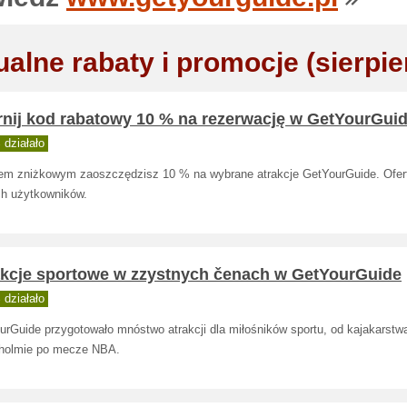
ualne rabaty i promocje (sierpie
rnij kod rabatowy 10 % na rezerwację w GetYourGui
działało
em zniżkowym zaoszczędzisz 10 % na wybrane atrakcje GetYourGuide. Ofert
h użytkowników.
akcje sportowe w zzystnych čenach w GetYourGuide
działało
urGuide przygotowało mnóstwo atrakcji dla miłośników sportu, od kajakarstw
holmie po mecze NBA.