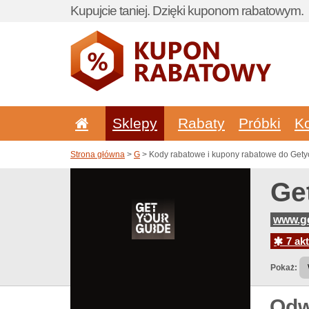
Kupujcie taniej. Dzięki kuponom rabatowym.
Sklepy
Rabaty
Próbki
K
Strona główna
>
G
> Kody rabatowe i kupony rabatowe do Gety
Ge
www.ge
7 akt
Pokaż:
Odw