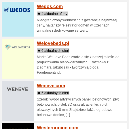
Wando
3 aktua
Wandoo.pl
pożyczek
Pierwsza 
wszelkich 
Warsa