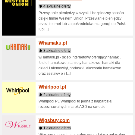
4 aktua
Witaj w 
oryginal
wyjątkow
Wavei
2 aktua
Waveinn, 
wędkarski