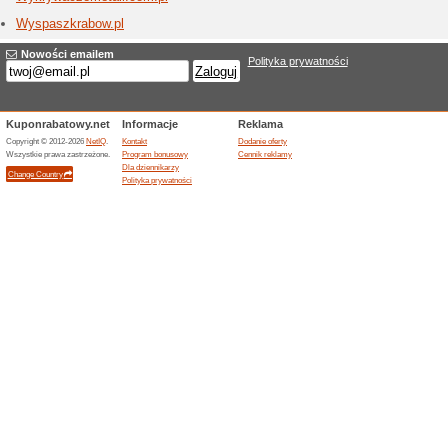
peruki, r
wysyłki. 
peruki [...
Willsoo
5 aktua
Elegancki
producent