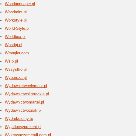
Whirlp
2 aktua
Whirlpool
rozpozna
Wigsb
1 aktu
Wigsbuy 