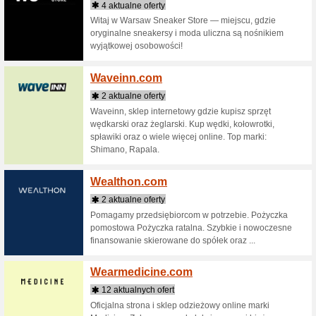
Wallis
1 aktu
Najlepsze
Odzież, O
Wally.
6 aktua
Wally pos