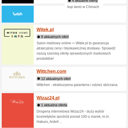
Wearm
12 akt
Oficjalna
Medicine
trendy, k
internet
Webepa