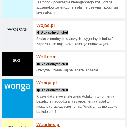
interneto
Wec.c
6 aktua
Jubiler 
biżuterii
sztuki ju
[...]