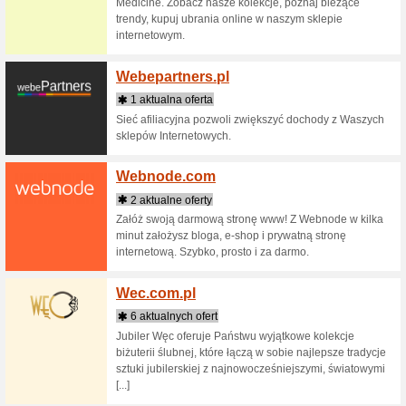
ścienne 
do współ
Waluto
6 aktua
Najlepszy
największ
waluty w 