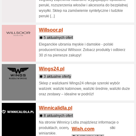
spławiki 
Shimano,
Wealt
2 aktua
Pomagamy
pomostow
finansowa