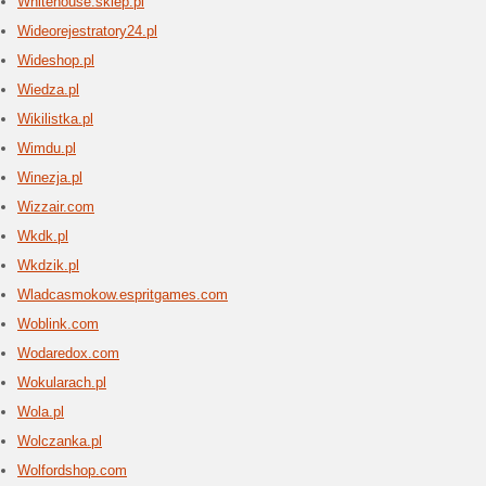
lub [...]
Whama
3 aktua
wHamaku.p
fotele h
dzieci i
oraz zesta