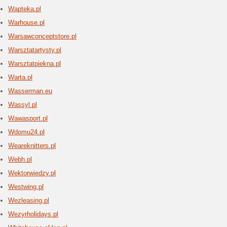
betonowyc
elewacyj
betonowe 
Weste
4 aktua
Przesyłan
dzięki fi
przez Int