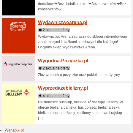
Marka We 
projektow
Dagmarą 
Forelemen
Wenev
5 aktua
Szeroki w