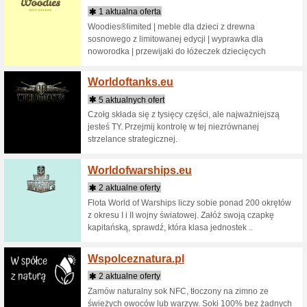
Wedos
4 aktua
Nieogran
ceny, naj
wirtualn
Welov
6 aktua