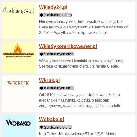
1 aktu
Sieć afi
sklepów 
Webno
2 aktua
Załóż sw
minut zał