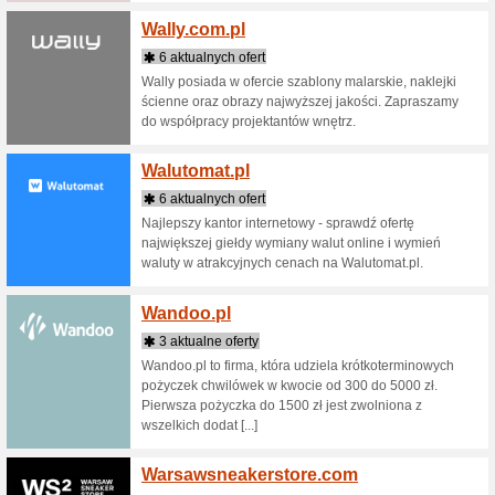
Sklepy zaczynające 
Wakacj
7 aktua
Wakacje.p
wakacje,
krajów. G