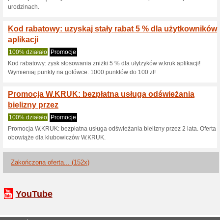
Aktualne rabaty i pr
Kod rabatowy W.KRUK:
dodatki
100% działało
Kupon
Kod rabatowy W.KRUK: -20 % r
obowiązuje przy zakupach za 