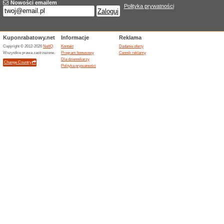
Sprawdź rabat na odw
100% działało
Promocje
Sprawdź zniżki na biżuterię i
Promocja obowiązuje tylko w K
internetową, aby skorzystać z
pieniężnych - nie przegap tej 
Rabaty dla stałych k