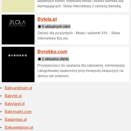
efektywno
domowych
kosmetykó
Biogo.
1 aktu
biogo.pl 
Wybrane 