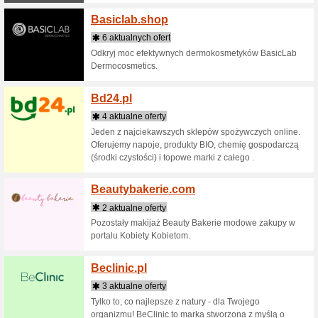
Baby&Trav
dla dziec
innowacje
termobutel
Bagaze
3 aktua
llll➤ wię