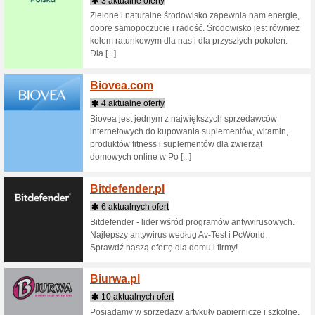
5 aktua
Najszybs
online! U
Bellam
3 aktua
BELLAMI
być nag