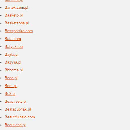
Zielone 
dobre sa
kołem rat
Dla [...]
Biove
4 aktua
Biovea j