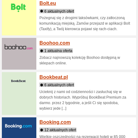
Bett1.p
2 aktua
Bett1.pl 
stopnie 
Darmowa 
Better