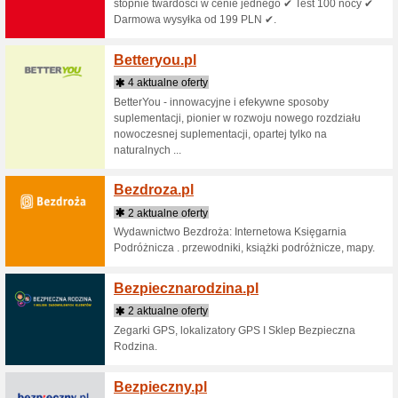
3 aktua
Odkryj na
all inclu
Zarezerwu
Basicl
6 aktua
Odkryj m