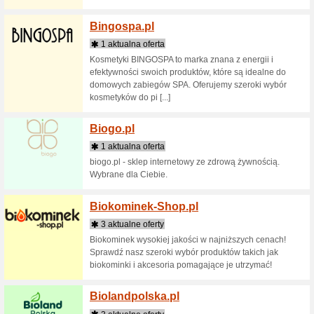
Bee.pl
23 akt
Prowadź 
pozytywn
kosmetyk
Bee.pl Za
Beesaf