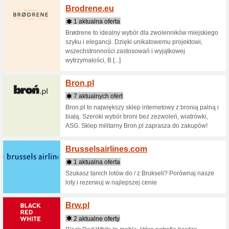
Bigrive
2 aktua
Sklep wę
początku
BigRiver.
wyposaże
Bigstar