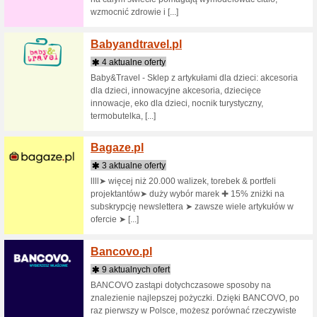
Sklepy zaczynające 
B2b-Pa
3 aktua
B2B Partn
wyposaże
Transport