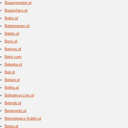
internet
produktów
domowych 
Bitdef
6 aktua
Bitdefen
Najlepszy
Sprawdź n