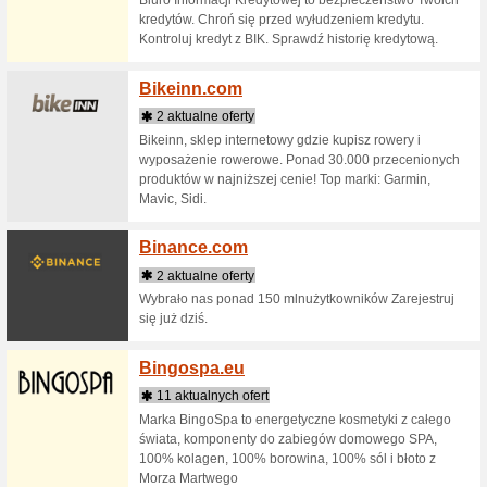
holistyc
Promujemy 
Bediet
2 aktua
Diety Onl
polepsz 
jednym m