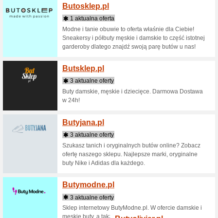
Mavic, Si
Binan
2 aktua
Wybrało 
się już dz
Bingo