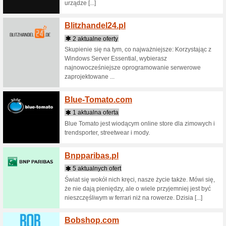
Bersh
7 aktua
Odkryj n
Bershka.