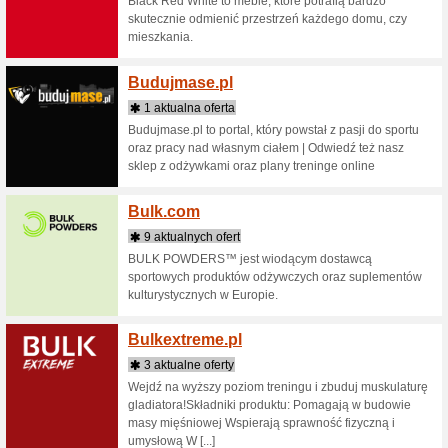
4 aktua
Marka Big
latach ’7
na rynku
Niemczech
Bik.pl
11 akt
Biuro Inf