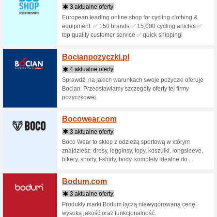
Bet-A
2 aktua
Bukmacher
home.co
Bet36
3 aktua
Jedna z 
usługi ha