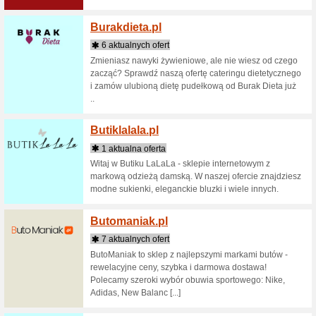
kredytów
Kontroluj
Bikei
2 aktua
Bikeinn, 
wyposaże
produktów