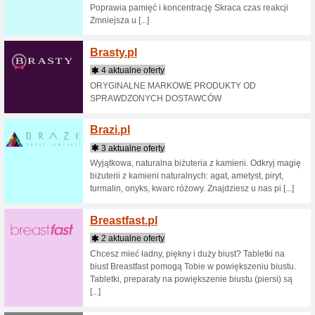
1 aktu
Wskaż nam
bezpiecz
więcej n
NNW Szko
Biedro
6 aktua