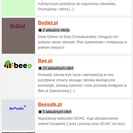
projekta
subskryp
ofercie ➤ [
Banco
9 aktua
BANCOVO 
znalezie
raz pier