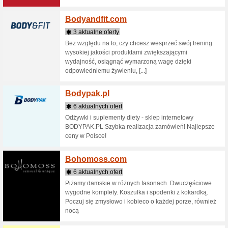
zróżnico
Nowych Uż
Betelli
4 aktua
Buty pod
męskie, k
wizytowe 