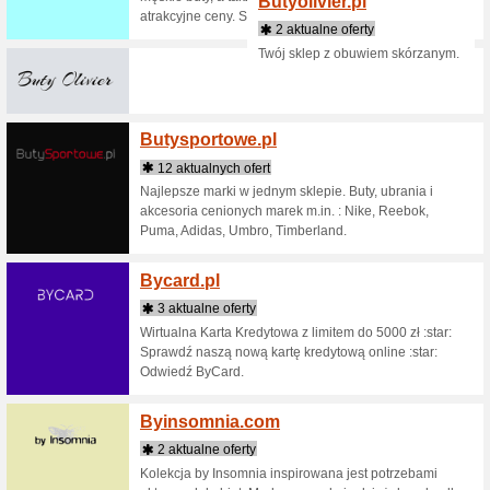
11 akt
Marka Bi
świata, 
100% kol
Morza M
Bingos
1 aktu
Kosmetyk