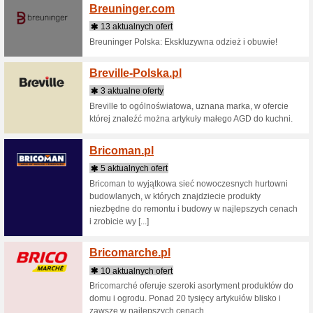
Oficjalna
produktac
sklepów. 
Biele
2 aktua
House of 
kosmetyk
BodyBoom