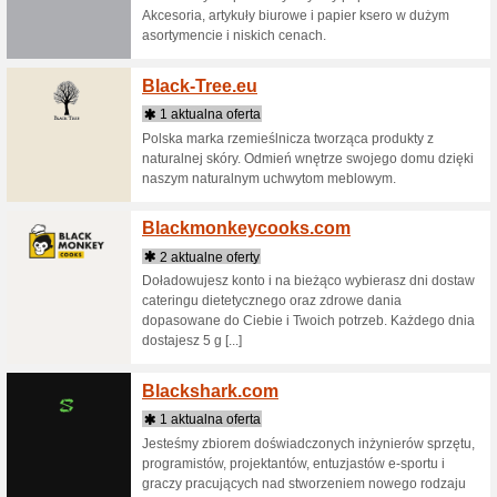
PRZEJMUJ
BELLAMI 
Bellast
4 aktua
Sklep Int
- pościel