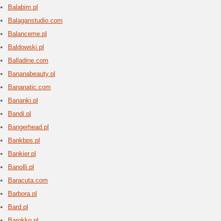
Bioko
3 aktua
Biokomin
Sprawdź 
biokomink
Biolan
3 aktua