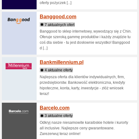
Babesv
2 aktua
Babe’s Vi
minerałó
na całym
wzmocnić 
Babyan
4 aktua