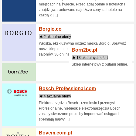
4 aktua
BetterYo
suplement
nowoczesn
naturalnyc
Bezdro
2 aktua
Wydawnic