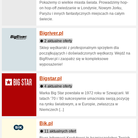
2 aktua
Pozostał
portalu K
Beclini
3 aktua
Tylko to,
organizmu