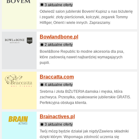
Podróżnic
Bezpie
2 aktua
Zegarki G
Rodzina.
Bezpie