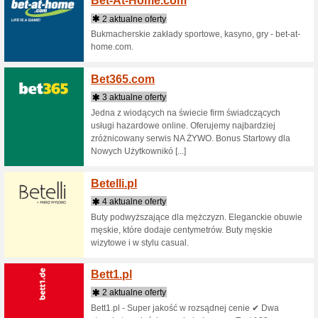
Bankmi
4 aktua
Najlepsza
przedsięb
hipoteczn
teraz!
Barce