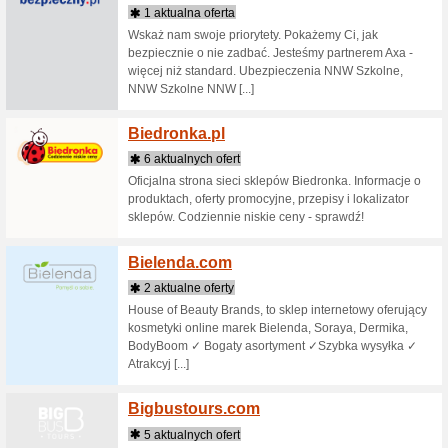
Dermocos
Bd24.p
4 aktua
Jeden z 
Oferujem
(środki c
Beaut