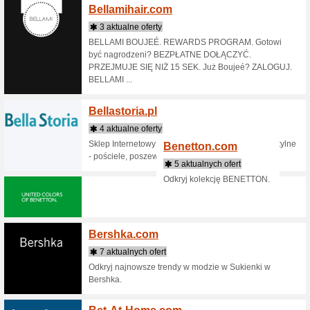
oferty poż
Bangg
7 aktua
Banggood
Oferuje 
coś dla s
d [...]