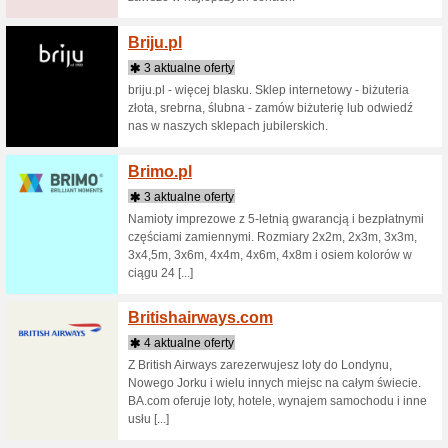
Atrakcyj [.
Bigbu
5 aktua
Pokażemy
on hop-o
Paryżu i 
świecie.