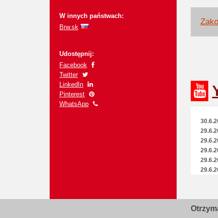
W innych państwach:
Zako
Brw.sk
Udostępnij:
Facebook
Twitter
LinkedIn
Pinterest
WhatsApp
30.6.2
29.6.2
29.6.2
29.6.2
29.6.2
29.6.2
29.6.2
29.6.2
28.6.2
Otrzyma
28.6.2