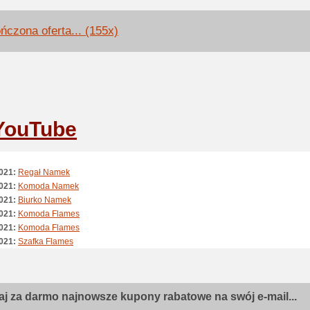
ńczona oferta... (155x)
YouTube
021:
Regał Namek
021:
Komoda Namek
021:
Biurko Namek
021:
Komoda Flames
021:
Komoda Flames
021:
Szafka Flames
021:
Szafa do przedpokoju Flames
021:
Szafka rtv Flames
021:
Szafa Nepo Plus
j za darmo najnowsze kupony rabatowe na swój e-mail...
021:
Szafa Nepo Plus