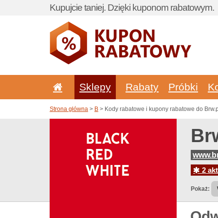
Kupujcie taniej. Dzięki kuponom rabatowym.
Sklepy
Rabaty
Próbki
K
Strona główna
>
B
> Kody rabatowe i kupony rabatowe do Brw.p
Br
www.br
2 akt
Pokaż:
Odw