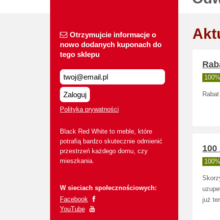
Akt
Otrzymujcie informacje o
nowo dodanych kuponach do
tego sklepu
Rab
100% 
Zaloguj
Rabat
Polityka prywatności
Black Red White to meble, które
potrafią bardzo skutecznie odmienić
100
przestrzeń każdego domu, czy
mieszkania.
100% 
Skorz
W sieciach społecznościowych:
uzupe
Facebook
już te
YouTube