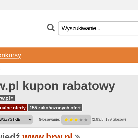
onkursy
l
w.pl kupon rabatowy
w.pl
ualne oferty
155 zakończonych ofert
Głosowanie:
(2.93/5, 189 głosów)
iedź
www.brw.pl