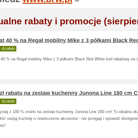
ualne rabaty i promocje (sierpie
at 40 % na Regał mobilny Mike z 3 półkami Black Re
działało
 40 % na Regał mobilny Mike z 3 półkami Black Red White kod rabatowy na d
 zł rabatu na zestaw kuchenny Junona Line 180 cm 
działało
ystaj z 100 % zniżki na zestaw kuchenny Junona Line 180 cm! To idealna ok
łnić swoją kuchnię o nowoczesne akcesoria - nie przegap i sprawdź dostępn
raz!