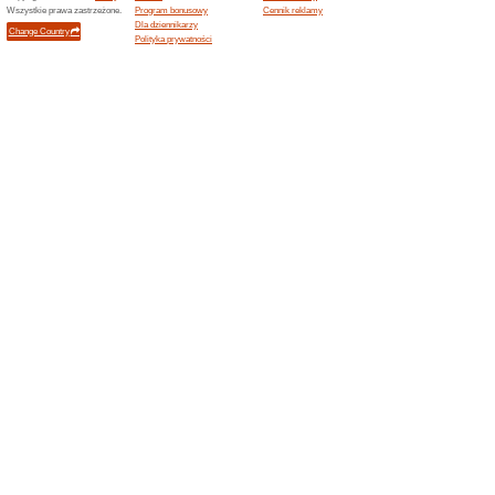
Aktualne rabaty i pr
700 000 lokalizacji dz
100% działało
Promocje
Każdego dnia, dzięki produk
tysięcy lokalizacji.