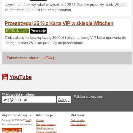
100% działało
Promocje
Lekkie, tahle i pakowe walizki
Spakuj wszystko i zdobądź świ
Darmowa wysyłka w
100% działało
Promocje
Złóż darmowe zamówienie i o
powyżej 250 zł przesyłką kur