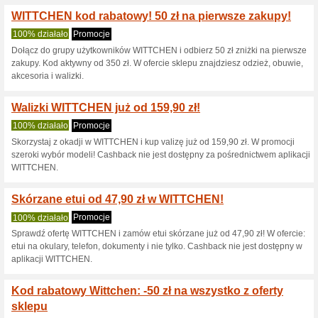
Aktualne rabaty i pr
Dodatkove 5 % stoso
100% działało
Kupon
Aby otrzymać 5 % zniżki na c
rabatowy w koszyku.