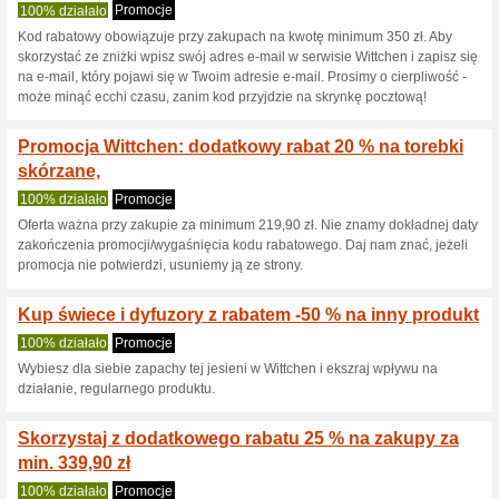
Kod rabatowy - 5 % 
Wittchen.com
100% działało
Kupon
W sklepie Wittchen.com dostan
zrobisz zakupy za minimum 24
Skorzystaj z promocji, by kupić
Walizki w cenie w W