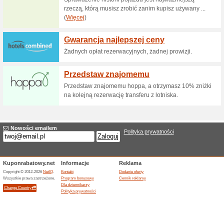
Wizz Flex w Wizzair -
terminu
61% działało
Promocje
Skorzystaj z możliwości Wizza
dodatkowych opłat!
Taryfy i pakiety w Wi
atrakcyjne d