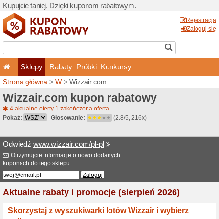
Kupujcie taniej. Dzięki ku
Sklepy
Rabaty
Pró
Strona główna
>
W
> Wizza