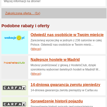
Aktualne rabaty i pr
Skorzystaj z wyszukiw
najlepszą
100% działało
Promocje
Zobacz oferty lotów Wizzair i 