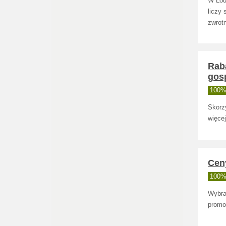
W Lou
liczy 
zwrotn
Raba
gos
100% 
Skorz
więce
Cen
100% 
Wybra
promo