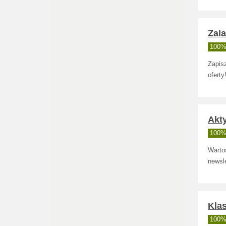
Zala
100% 
Zapisz
oferty
Akt
100% 
Warto
newsl
Kla
100% 