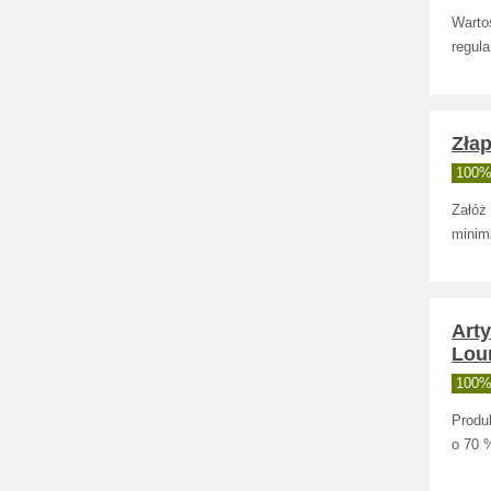
Wartoś
regula
Zła
100% 
Załóż
minim
Art
Lou
100% 
Produ
o 70 