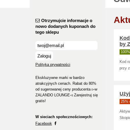
Akt
Otrzymujcie informacje o
nowo dodanych kuponach do
tego sklepu
Kod
by 
100% 
Zaloguj
Kod r
Polityka prywatności
przy 
Ekskluzywne marki w bardzo
atrakcyjnych cenach. Rabat do 80%
od sugerowanej ceny producenta ▻w
Uży
ZALANDO LOUNGE◅ Zarejestruj się
gratis!
25% d
Aktyw
W sieciach społecznościowych:
Skopiu
Facebook