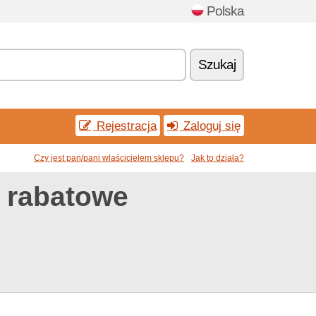
Polska
Szukaj
Rejestracja
Zaloguj się
Czy jest pan/pani wlaścicielem sklepu?
Jak to działa?
 rabatowe