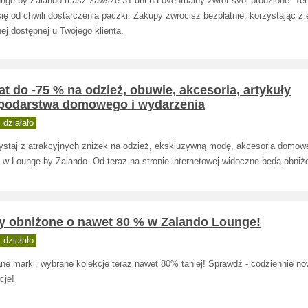
nge by Zalando masz zawsze 31 dni na öventualny zwrot svoj pródzione. Te
się od chwili dostarczenia paczki. Zakupy zwrocisz bezpłatnie, korzystając z 
ej dostępnej u Twojego klienta.
t do -75 % na odzież, obuwie, akcesoria, artykuły
podarstwa domowego i wydarzenia
działało
ystaj z atrakcyjnych zniżek na odzież, ekskluzywną modę, akcesoria domowe
j w Lounge by Zalando. Od teraz na stronie internetowej widoczne będą obniż
y obniżone o nawet 80 % w Zalando Lounge!
działało
ne marki, wybrane kolekcje teraz nawet 80% taniej! Sprawdź - codziennie n
cje!