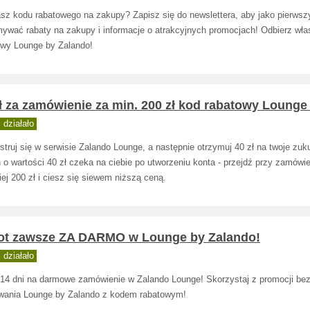
sz kodu rabatowego na zakupy? Zapisz się do newslettera, aby jako pierwsz
mywać rabaty na zakupy i informacje o atrakcyjnych promocjach! Odbierz wł
owy Lounge by Zalando!
ł za zamówienie za min. 200 zł kod rabatowy Lounge
działało
struj się w serwisie Zalando Lounge, a następnie otrzymuj 40 zł na twoje zuk
o wartości 40 zł czeka na ciebie po utworzeniu konta - przejdź przy zamówi
ej 200 zł i ciesz się siewem niższą ceną.
ot zawsze ZA DARMO w Lounge by Zalando!
działało
14 dni na darmowe zamówienie w Zalando Lounge! Skorzystaj z promocji be
wania Lounge by Zalando z kodem rabatowym!