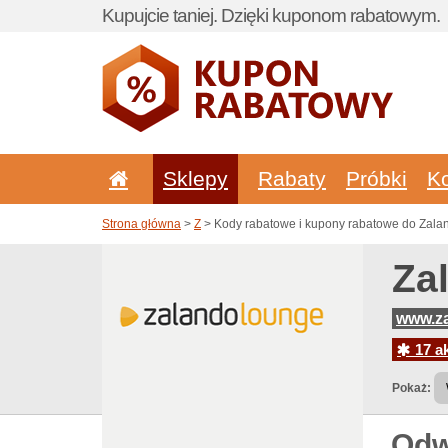
Kupujcie taniej. Dzięki kuponom rabatowym.
Sklepy
Rabaty
Próbki
K
Strona główna
>
Z
> Kody rabatowe i kupony rabatowe do Zala
Za
www.za
17 ak
Pokaż:
Odw