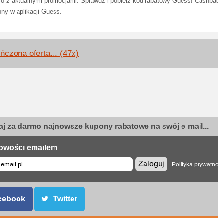
co z aktualnymi promocjami. Sprawdź i pobierz kod rabatowy Guess! Cashbac
pny w aplikacji Guess.
ńczona oferta... (47x)
j za darmo najnowsze kupony rabatowe na swój e-mail...
owości emailem
Zaloguj
Polityka prywatno
cebook
Twitter