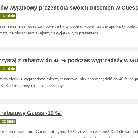
ów wyjątkowy prezent dla swoich blischich w Gues
działało
ss masz możliwość zamówienia karty podarunkowej lub zakupu karty podaru
rczy, że obdarujesz znajomych wyjątkowym prezentem.
rzystaj z rabatów do 40 % podczas wyprzedaży w G
działało
z do zładki z wyprzedażą międzysezonową, aby zaoszczędzić do 40 % na p
. Kod rabatowy nie jest potrzebny.
 rabatowy Guess -10 %!
działało
z się do newslettera Guess i otrzymaj 10 % zniżki na zakupy! Dodatkowo będ