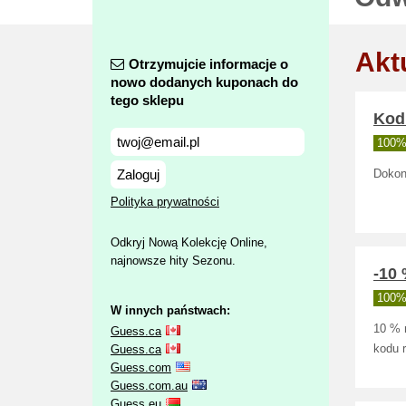
Akt
Otrzymujcie informacje o
nowo dodanych kuponach do
tego sklepu
Kod
100% 
Zaloguj
Dokon
Polityka prywatności
Odkryj Nową Kolekcję Online,
najnowsze hity Sezonu.
-10
100% 
W innych państwach:
10 % 
Guess.ca
Guess.ca
kodu 
Guess.com
Guess.com.au
Guess.eu