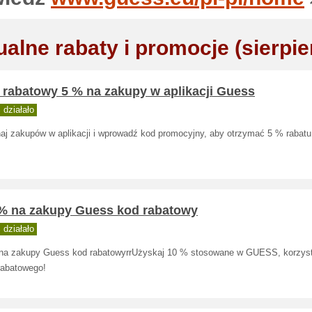
ualne rabaty i promocje (sierpie
 rabatowy 5 % na zakupy w aplikacji Guess
działało
aj zakupów w aplikacji i wprowadź kod promocyjny, aby otrzymać 5 % rabatu
 % na zakupy Guess kod rabatowy
działało
na zakupy Guess kod rabatowyrrUżyskaj 10 % stosowane w GUESS, korzyst
rabatowego!