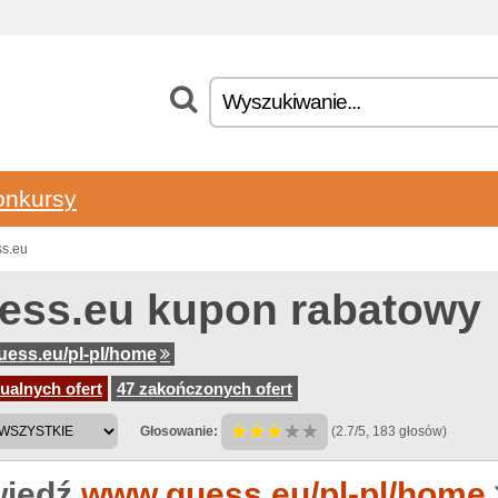
onkursy
ss.eu
ess.eu kupon rabatowy
ess.eu/pl-pl/home
ualnych ofert
47 zakończonych ofert
Głosowanie:
(2.7/5, 183 głosów)
iedź
www.guess.eu/pl-pl/home