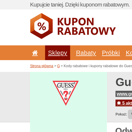
Kupujcie taniej. Dzięki kuponom rabatowym.
Sklepy
Rabaty
Próbki
K
Strona główna
>
G
> Kody rabatowe i kupony rabatowe do Gue
Gu
www.gu
5 akt
Pokaż:
Odw