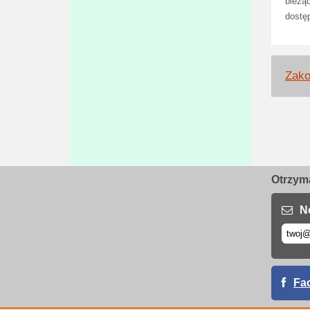
bieżą
dostę
Zako
Otrzyma
N
Fa