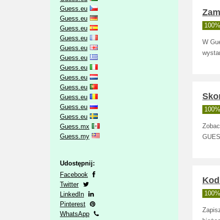
Guess.eu
Zam
Guess.eu
100% 
Guess.eu
Guess.eu
W Gue
Guess.eu
wysta
Guess.eu
Guess.eu
Guess.eu
Guess.eu
Sko
Guess.eu
Guess.eu
100% 
Guess.eu
Guess.mx
Zobac
Guess.my
GUESS
Udostępnij:
Facebook
Kod
Twitter
100% 
LinkedIn
Pinterest
Zapis
WhatsApp