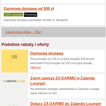
Aktualne rabaty i pr
30 % zniżki na wybra
100% działało
Kupon
Odwiedź stronę z atraksynny
Lussoni, Kashōki, Lacky Nail
aby cieszyć się wyjątkowymi r