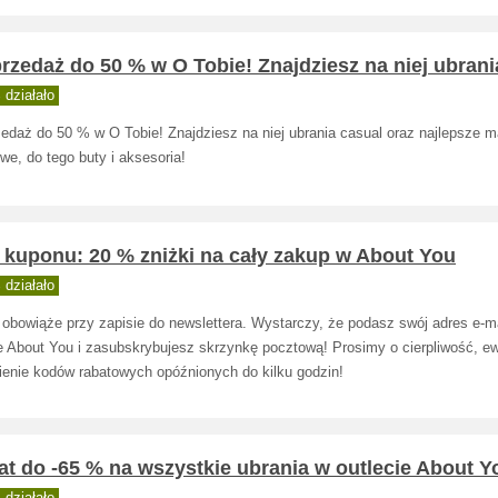
zedaż do 50 % w O Tobie! Znajdziesz na niej ubrani
działało
edaż do 50 % w O Tobie! Znajdziesz na niej ubrania casual oraz najlepsze m
we, do tego buty i aksesoria!
 kuponu: 20 % zniżki na cały zakup w About You
działało
 obowiąże przy zapisie do newslettera. Wystarczy, że podasz swój adres e-ma
ie About You i zasubskrybujesz skrzynkę pocztową! Prosimy o cierpliwość, ew
ienie kodów rabatowych opóźnionych do kilku godzin!
t do -65 % na wszystkie ubrania w outlecie About Y