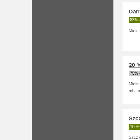
Dar
83% d
Minim
20 %
75% d
Minim
rabat
Szc
100% 
Szcz?