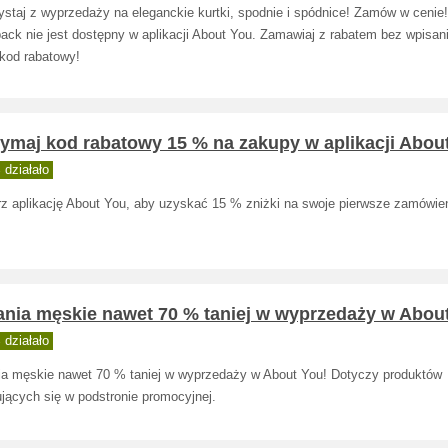
ystaj z wyprzedaży na eleganckie kurtki, spodnie i spódnice! Zamów w cenie!
ack nie jest dostępny w aplikacji About You. Zamawiaj z rabatem bez wpisan
 kod rabatowy!
zymaj kod rabatowy 15 % na zakupy w aplikacji Abou
działało
rz aplikację About You, aby uzyskać 15 % zniżki na swoje pierwsze zamówien
ania męskie nawet 70 % taniej w wyprzedaży w Abou
działało
ia męskie nawet 70 % taniej w wyprzedaży w About You! Dotyczy produktów
jących się w podstronie promocyjnej.