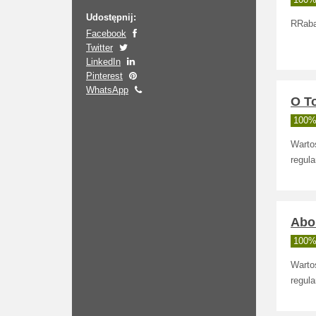
100% 
Udostępnij:
RRaba
Facebook
Twitter
LinkedIn
Pinterest
WhatsApp
O To
100% 
Wartoś
regula
Abou
100% 
Wartoś
regula