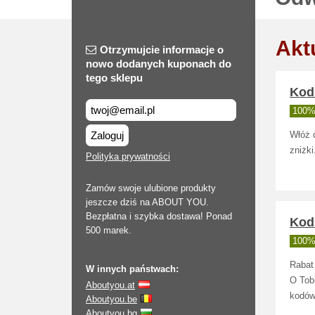
Akt
Otrzymujcie informacje o
nowo dodanych kuponach do
tego sklepu
Kod
100% 
Zaloguj
Włóż 
zniżki
Polityka prywatności
Zamów swoje ulubione produkty
jeszcze dziś na ABOUT YOU.
Bezpłatna i szybka dostawa! Ponad
Kod 
500 marek.
100% 
Rabat
W innych państwach:
O Tobi
Aboutyou.at
kodów
Aboutyou.be
Aboutyou.bg