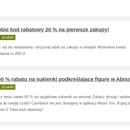
obie kod rabatowy 20 % na pierwsze zakupy!
działało
 się do newslettera i otrzymaj rabat na zakupy w sklepie! Minimalna kwota
enia to 200 zł.
0 % rabatu na sukienki podkreślające figurę w Abou
działało
rz teraz nawet 60 % na wyjątkowe sukienki na wiosnę! Zobacz dzisiaj i wybi
a do swojej szafy! Cashback nie jest dostępny w aplikacji About You. Kupuj t
nia O Tobie kod rabatowy!