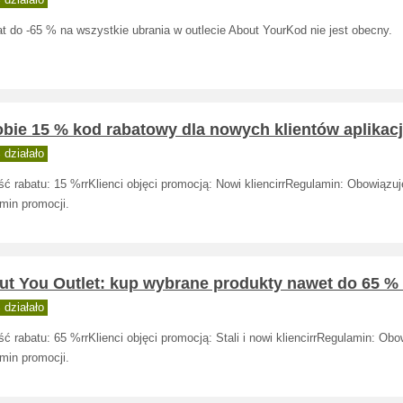
działało
t do -65 % na wszystkie ubrania w outlecie About YourKod nie jest obecny.
bie 15 % kod rabatowy dla nowych klientów aplikacj
działało
ć rabatu: 15 %rrKlienci objęci promocją: Nowi kliencirrRegulamin: Obowiązuj
min promocji.
t You Outlet: kup wybrane produkty nawet do 65 % t
działało
ć rabatu: 65 %rrKlienci objęci promocją: Stali i nowi kliencirrRegulamin: Obo
min promocji.