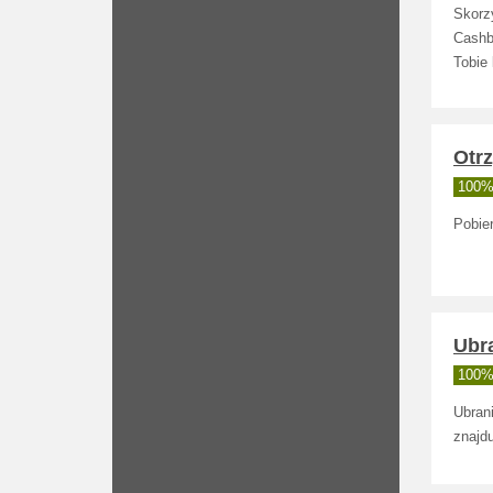
Skorz
Cashb
Tobie
Otr
100% 
Pobie
Ubr
100% 
Ubran
znajdu