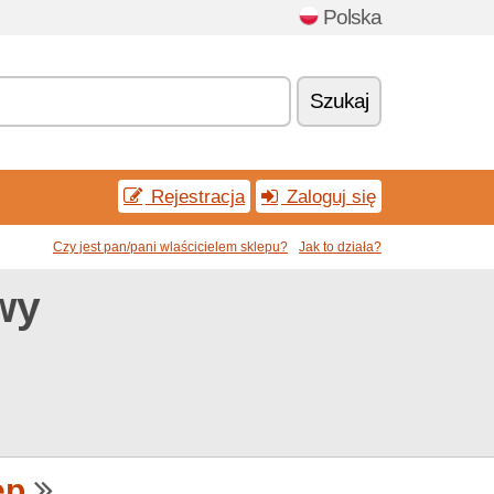
Polska
Szukaj
Rejestracja
Zaloguj się
Czy jest pan/pani wlaścicielem sklepu?
Jak to działa?
wy
ep