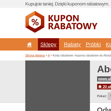
Kupujcie taniej. Dzięki kuponom rabatowym.
Sklepy
Rabaty
Próbki
K
Strona główna
>
A
> Kody rabatowe i kupony rabatowe do About
Ab
www.ab
20 ak
Pokaż:
Odw