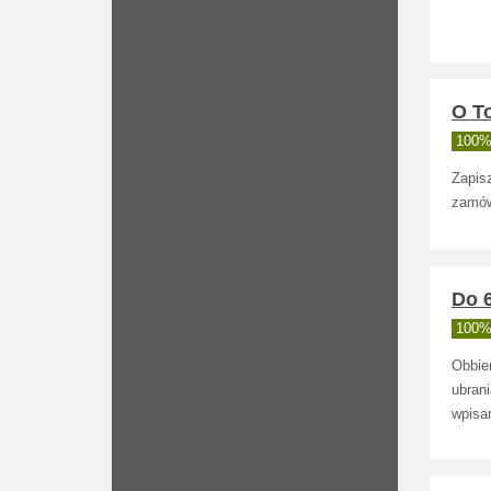
O T
100% 
Zapisz
zamówi
Do 6
100% 
Obbie
ubrani
wpisa