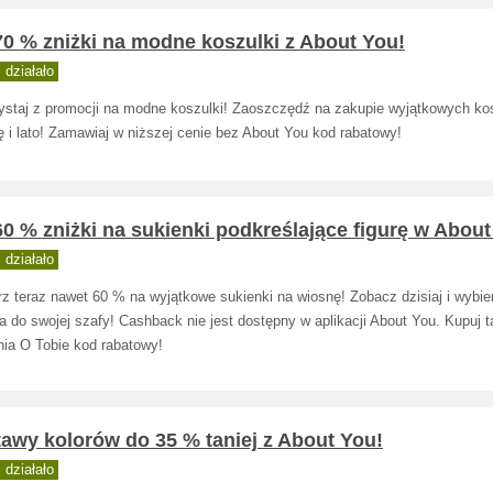
0 % zniżki na modne koszulki z About You!
działało
ystaj z promocji na modne koszulki! Zaoszczędź na zakupie wyjątkowych ko
 i lato! Zamawiaj w niższej cenie bez About You kod rabatowy!
0 % zniżki na sukienki podkreślające figurę w About
działało
rz teraz nawet 60 % na wyjątkowe sukienki na wiosnę! Zobacz dzisiaj i wybi
a do swojej szafy! Cashback nie jest dostępny w aplikacji About You. Kupuj t
nia O Tobie kod rabatowy!
awy kolorów do 35 % taniej z About You!
działało