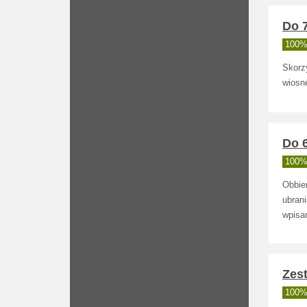
Do 7
100% 
Skorz
wiosnę
Do 6
100% 
Obbie
ubrani
wpisa
Zest
100% 