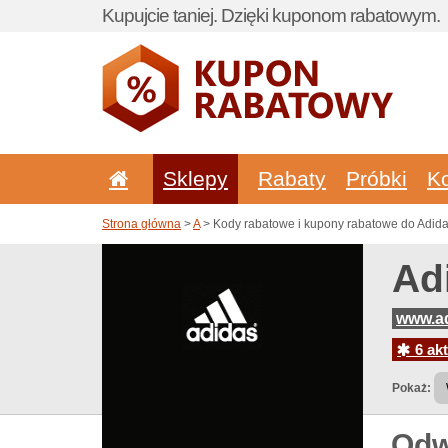
Kupujcie taniej. Dzięki kuponom rabatowym.
Sklepy
Rabaty
Próbki
K
Strona główna
>
A
> Kody rabatowe i kupony rabatowe do Adida
Ad
www.ad
6 akt
Pokaż:
Odw