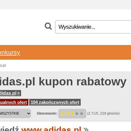
onkursy
s.pl
idas.pl kupon rabatowy
idas.pl
ualnych ofert
104 zakończonych ofert
Głosowanie:
(2.71/5, 229 głosów)
iedź
www.adidas.pl