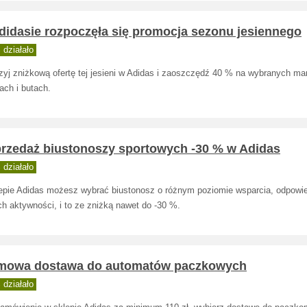
didasie rozpoczęła się promocja sezonu jesiennego
działało
rzyj zniżkową ofertę tej jesieni w Adidas i zaoszczędź 40 % na wybranych m
ach i butach.
rzedaż biustonoszy sportowych -30 % w Adidas
działało
epie Adidas możesz wybrać biustonosz o różnym poziomie wsparcia, odpowie
h aktywności, i to ze zniżką nawet do -30 %.
mowa dostawa do automatów paczkowych
działało