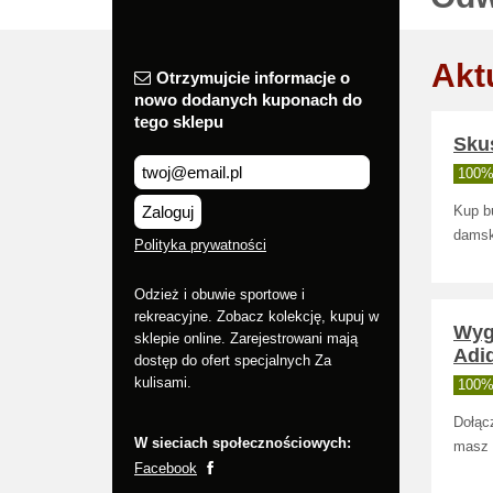
Akt
Otrzymujcie informacje o
nowo dodanych kuponach do
tego sklepu
Skuś
100% 
Zaloguj
Kup bu
damsk
Polityka prywatności
Odzież i obuwie sportowe i
rekreacyjne. Zobacz kolekcję, kupuj w
Wyg
sklepie online. Zarejestrowani mają
Adi
dostęp do ofert specjalnych Za
kulisami.
100% 
Dołącz
W sieciach społecznościowych:
masz 
Facebook