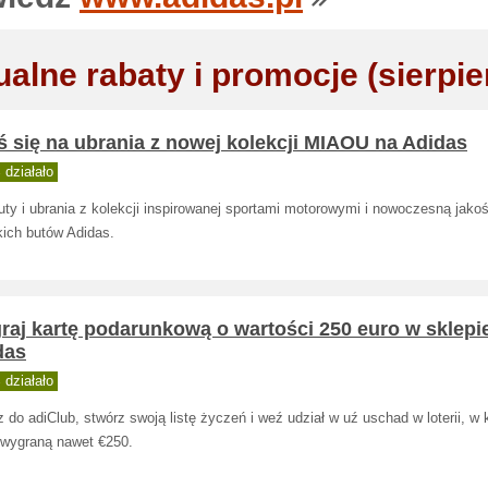
ualne rabaty i promocje (sierpie
 się na ubrania z nowej kolekcji MIAOU na Adidas
działało
ty i ubrania z kolekcji inspirowanej sportami motorowymi i nowoczesną jako
ich butów Adidas.
raj kartę podarunkową o wartości 250 euro w sklepi
das
działało
 do adiClub, stwórz swoją listę życzeń i weź udział w uź uschad w loterii, w k
wygraną nawet €250.