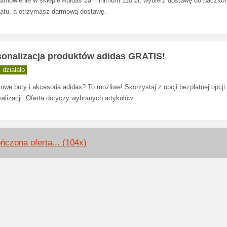
zamówienie w sklepie Adidas za minimum 110 zł, wybierz dostawę do paczko
atu, a otrzymasz darmową dostawę.
sonalizacja produktów adidas GRATIS!
działało
owe buty i akcesoria adidas? To możliwe! Skorzystaj z opcji bezpłatnej opcji
alizacji. Oferta dotyczy wybranych artykułów.
ńczona oferta... (104x)