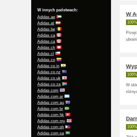
W innych państwach:
W A
Adidas.ae
100% 
Adidas.at
Adidas.be
Przej
Adidas.ca
ubrani
Adidas.ca
Adidas.ch
Adidas.cl
Adidas.co
Wyp
Adidas.co.in
Adidas.co.nz
100% 
Adidas.co.uk
Adidas.co.za
W skl
Adidas.com
różnyc
Adidas.com.ar
Adidas.com.au
Adidas.com.br
Adidas.com.hk
Dar
Adidas.com.my
Adidas.com.ph
100% 
Adidas.com.sa