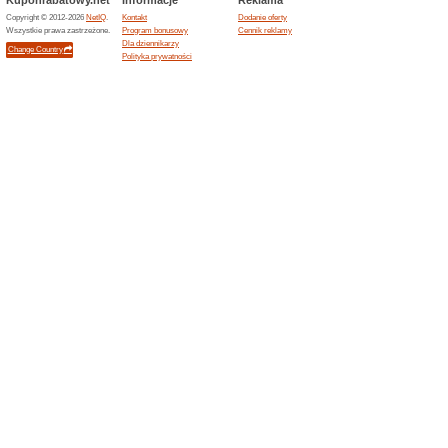
Aktualne rabaty i pr
Aosom kod rabatowy!
100% działało
Promocje
Skorzystaj z wiosennej promo
wpisz kod rabatowy w pole k