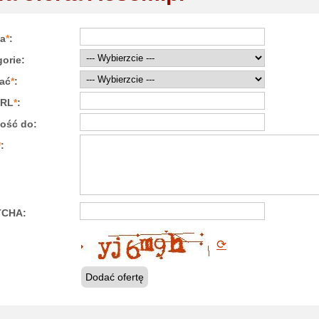
a
*
:
orie:
ać
*
:
URL
*
:
ość do:
*
:
TCHA:
⟳
Dodać ofertę