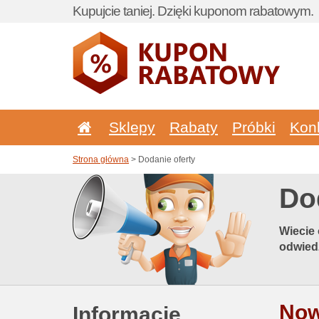
Kupujcie taniej. Dzięki kuponom rabatowym.
Sklepy
Rabaty
Próbki
Kon
Strona główna
> Dodanie oferty
Do
Wiecie 
odwied
Now
Informacje