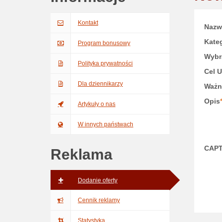
Kontakt
Nazw
Kateg
Program bonusowy
Wybr
Polityka prywatności
Cel 
Dla dziennikarzy
Ważn
Opis
Artykuły o nas
W innych państwach
CAP
Reklama
Dodanie oferty
Cennik reklamy
Statystyka