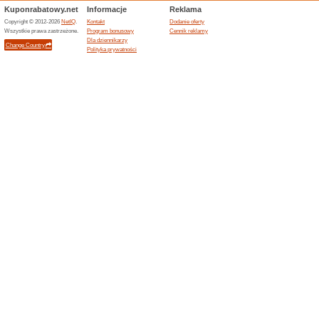
61% działało
Promocje
Zarejestruj się i zarabiaj pi
Sprawdź teraz atrakcj
68% działało
Promocje
Skorzystaj z atrakcji Airbnb 
Zwiedź Kolumbijczyk 