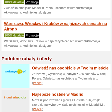
Aktualne rabaty i pr
Szeroki wybór nocleg
cenach do 200 zł
100% działało
Promocje
Wartość rabatu: 200 zł, rrKlien
rrProdukty objęte promocją: N
regulamin promocji.