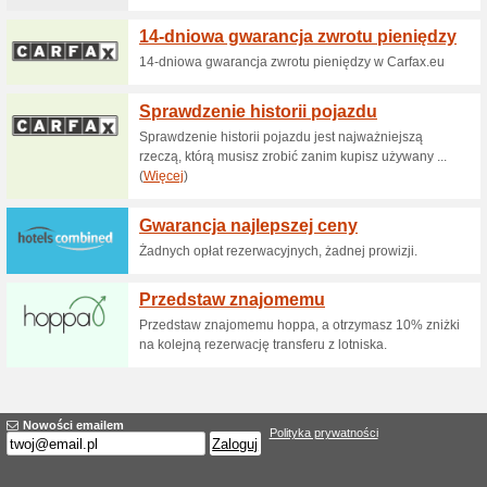
Domki małe: noclegi o
100% działało
Promocje
Klienci objęci promocją: Klien
regulamin promocji.
Zostań gospodarzem