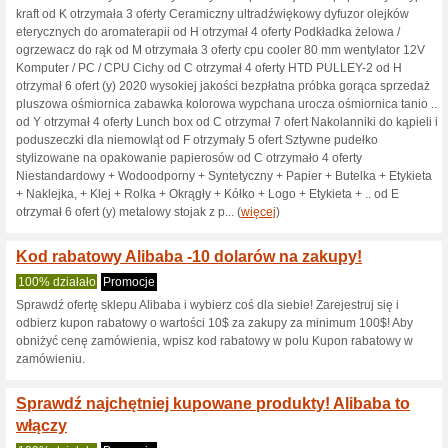
Aktualne rabaty i pr
Gadżety i akcesoria 
Alibaba.com
100% działało
Promocje
Odkryj nieskończone możliwoś
akcesoriów w najlepszych cen