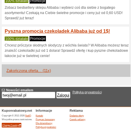
po modowe dodatki - znajdź w
cenach i rozpocznij zakupy już
Elektronika w Alibab
100% działało
Promocje
Elektronika w Alibaba.com La
innych w ofercie elektroniki!
Najlepsze oferty w e-