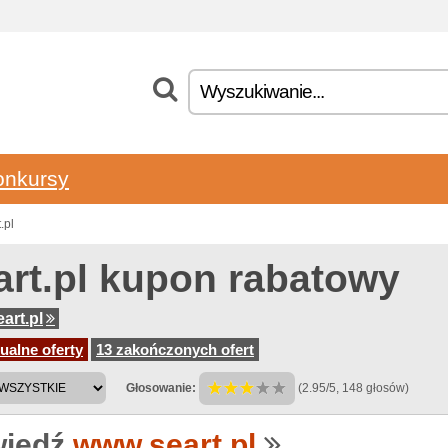
onkursy
.pl
art.pl kupon rabatowy
art.pl
ualne oferty
13 zakończonych ofert
Głosowanie:
(2.95/5, 148 głosów)
iedź
www.seart.pl