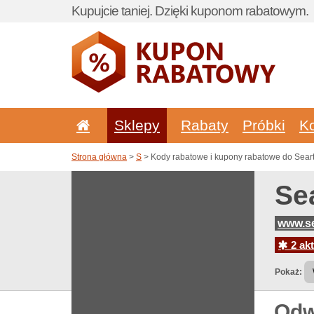
Kupujcie taniej. Dzięki kuponom rabatowym.
Sklepy
Rabaty
Próbki
K
Strona główna
>
S
> Kody rabatowe i kupony rabatowe do Seart
Se
www.se
2 akt
Pokaż:
Odw