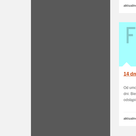
aktualn
14 dn
Od umo
dni. Bi
odstąpie
aktualn