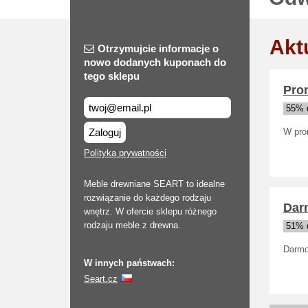
Akt
Otrzymujcie informacje o
nowo dodanych kuponach do
tego sklepu
Pro
55% d
Zaloguj
W pro
Polityka prywatności
Meble drewniane SEART to idealne
rozwiązanie do każdego rodzaju
Dar
wnętrz. W ofercie sklepu różnego
rodzaju meble z drewna.
51% d
Darmo
W innych państwach:
Seart.cz