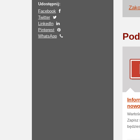
Udostępnij:
Zako
Facebook
Twitter
LinkedIn
Pinterest
Pod
WhatsApp
Infor
nowo
Wartoś
Zapisz 
będzies