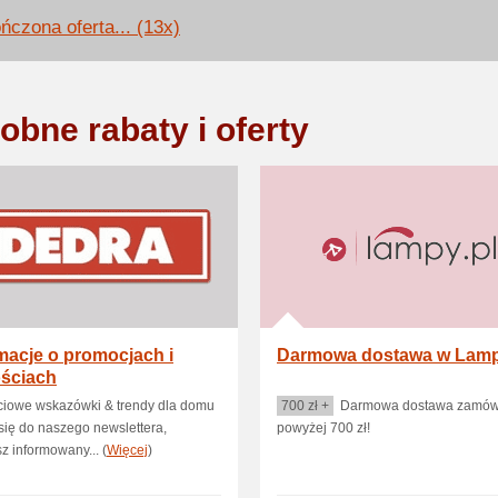
ńczona oferta... (13x)
obne rabaty i oferty
macje o promocjach i
Darmowa dostawa w Lamp
ściach
ciowe wskazówki & trendy dla domu
700 zł +
Darmowa dostawa zamów
się do naszego newslettera,
powyżej 700 zł!
z informowany... (
Więcej
)