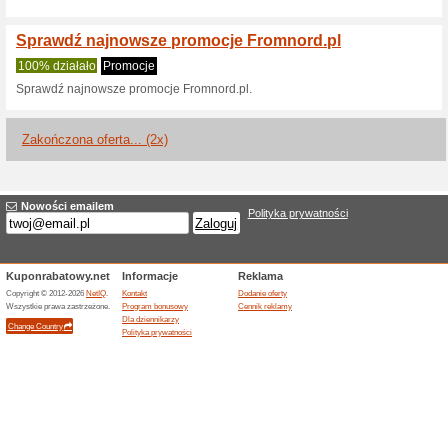
Aktualne rabaty i pr
Darmowa dostawa
100% działało
Promocje
darmowa dostawa od 300zł wy
14 dni na zwrot