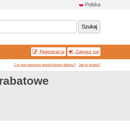
Polska
Szukaj
Rejestracja
Zaloguj się
Czy jest pan/pani wlaścicielem sklepu?
Jak to działa?
 rabatowe