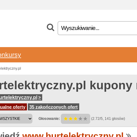
onkursy
lektryczny.pl
rtelektryczny.pl kupony
rtelektryczny.pl
ualne oferty
35 zakończonych ofert
Głosowanie:
(2.72/5, 141 głosów)
iedź
www.hurtelektryczny.pl