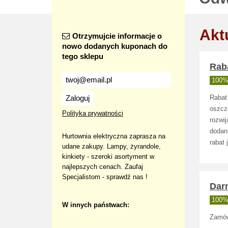
Akt
Otrzymujcie informacje o
nowo dodanych kuponach do
tego sklepu
Raba
100% 
Zaloguj
Rabat
oszcz
Polityka prywatności
rozwi
dodan
Hurtownia elektryczna zaprasza na
rabat 
udane zakupy. Lampy, żyrandole,
kinkiety - szeroki asortyment w
najlepszych cenach. Zaufaj
Specjalistom - sprawdź nas !
Dar
100% 
W innych państwach:
Zamówi