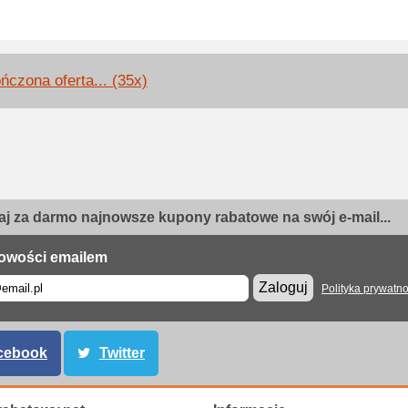
ńczona oferta... (35x)
j za darmo najnowsze kupony rabatowe na swój e-mail...
owości emailem
Zaloguj
Polityka prywatno
cebook
Twitter