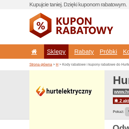
Kupujcie taniej. Dzięki kuponom rabatowym.
Sklepy
Rabaty
Próbki
K
Strona główna
>
H
> Kody rabatowe i kupony rabatowe do Hurte
Hu
www.hu
2 akt
Pokaż:
Odw