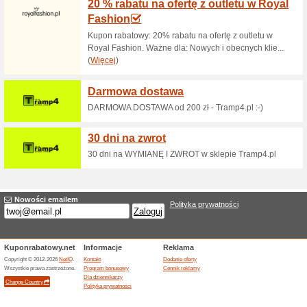
Aktualne rabaty i pr
30 DNI na zwrot towa
100% działało
Promocje
Minimalne zamówienie: Brak 
Zakończona oferta... (18x)