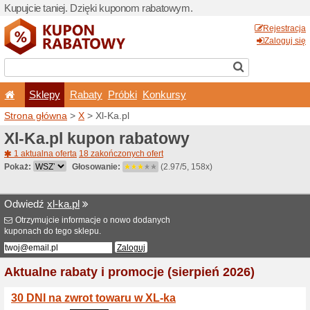
Kupujcie taniej. Dzięki ku
Sklepy
Rabaty
Pró
Strona główna
>
X
> Xl-Ka.