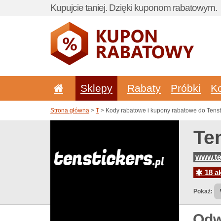
Kupujcie taniej. Dzięki kuponom rabatowym.
Sklepy
Rabaty
Próbki
K
Strona główna
>
T
> Kody rabatowe i kupony rabatowe do Tensti
Te
www.te
18 ak
Pokaż:
Odw