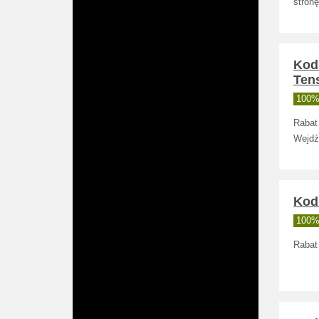
stronę
Kod
Tens
100% 
Rabat 
Wejdź
Kod 
100% 
Rabat