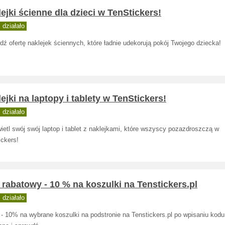
ejki ścienne dla dzieci w TenStickers!
działało
ź ofertę naklejek ściennych, które ładnie udekorują pokój Twojego dziecka!
ejki na laptopy i tablety w TenStickers!
działało
etl swój swój laptop i tablet z naklejkami, które wszyscy pozazdroszczą w
ickers!
rabatowy - 10 % na koszulki na Tenstickers.pl
działało
 - 10% na wybrane koszulki na podstronie na Tenstickers.pl po wpisaniu kod