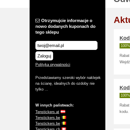
Akt
Otrzymujcie informacje o
nowo dodanych kuponach do
tego sklepu
Kod 
100% 
Zaloguj
Rabat
Wejdź
Polityka prywatności
Przedstawiamy szeroki wybór naklejek
na ścianę, idealnych do ozdoby nie
Kod 
tylko ...
100% 
W innych państwach:
Rabat
Tenstickers.at
kodu.
Tenstickers.be
Tenstickers.be
Tenstickers.ch