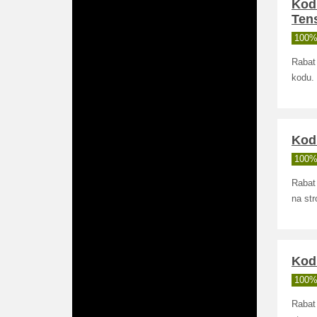
Kod
Tens
100% 
Rabat
kodu.
Kod 
100% 
Rabat
na str
Kod 
100% 
Rabat