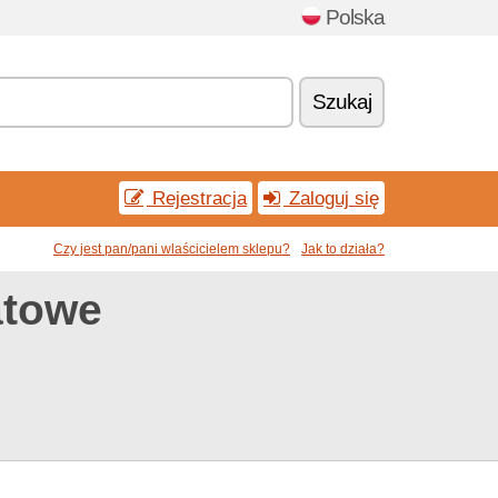
Polska
Szukaj
Rejestracja
Zaloguj się
Czy jest pan/pani wlaścicielem sklepu?
Jak to działa?
atowe