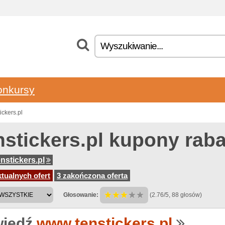
onkursy
ckers.pl
nstickers.pl kupony rab
nstickers.pl
tualnych ofert
3 zakończona oferta
Głosowanie:
(2.76/5, 88 głosów)
iedź
www.tenstickers.pl