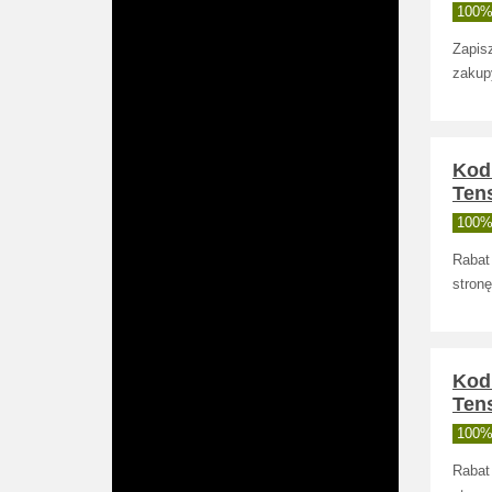
100% 
Zapisz
zakup
Kod
Tens
100% 
Rabat
stronę
Kod
Tens
100% 
Rabat