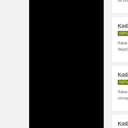
na str
Kod 
100% 
Rabat 
Wejdź
Kod 
100% 
Rabat
stronę
Kod