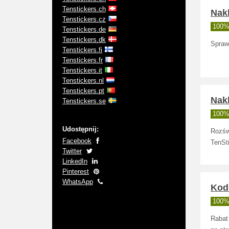
Tenstickers.ch
Nakl
Tenstickers.cz
100% 
Tenstickers.de
Tenstickers.dk
Sprawd
Tenstickers.fi
Tenstickers.fr
Tenstickers.it
Tenstickers.nl
Tenstickers.pt
Nakl
Tenstickers.se
100% 
Udostępnij:
Rozświ
Facebook
TenSt
Twitter
LinkedIn
Pinterest
WhatsApp
Kod 
100% 
Rabat