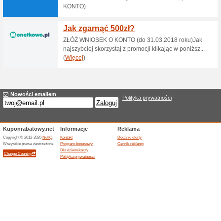
Aktualne rabaty i pr
Błąd!
W tej kategori nie ma żadnych aktu
Odwiedź www.portu.pl
Dodanie oferty
Podobne rabaty i of