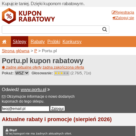
Kupujcie taniej. Dzięki ku
Sklepy
Rabaty
Pró
Strona główna
>
P
> Portu.