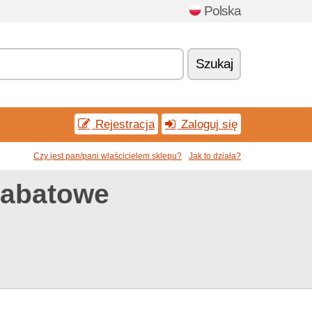
Polska
Szukaj
Rejestracja
Zaloguj się
Czy jest pan/pani wlaścicielem sklepu?
Jak to działa?
rabatowe