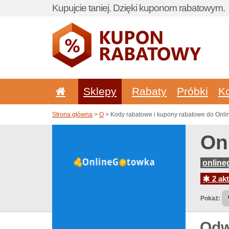
Kupujcie taniej. Dzięki kuponom rabatowym.
Sklepy
Rabaty
Próbki
K
Strona główna
>
O
> Kody rabatowe i kupony rabatowe do Onli
On
online
2 akt
Pokaż:
Odw