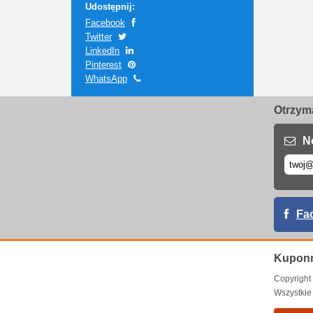
Udostępnij:
Facebook
Twitter
LinkedIn
Pinterest
WhatsApp
Otrzyma
N
Fa
Kuponr
Copyrigh
Wszystkie