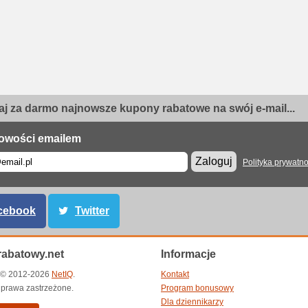
j za darmo najnowsze kupony rabatowe na swój e-mail...
owości emailem
Zaloguj
Polityka prywatno
cebook
Twitter
abatowy.net
Informacje
t © 2012-2026
NetIQ
.
Kontakt
 prawa zastrzeżone.
Program bonusowy
Dla dziennikarzy