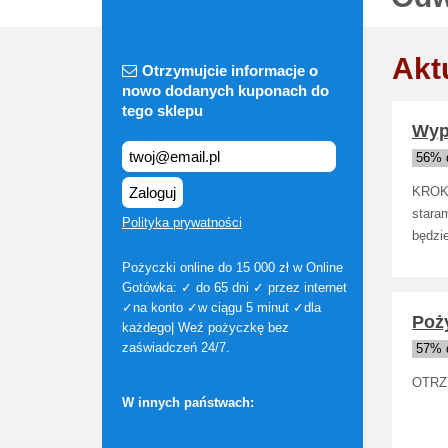
Akt
Otrzymujcie informacje o
nowo dodanych kuponach do
tego sklepu
Wype
56% d
Zaloguj
KROKI
staram
Polityka prywatności
będzi
Pożyczki online do 15 000 zł w Online
Gotówka: ✓ do 65 dni ✓ przez internet
✓na konto ✓w ciągu 5 minut ✓dla
Poży
każdego| Weź pożyczkę bez
zaświadczeń 24/7.
57% d
OTRZ
W innych państwach: