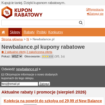
Kupujcie taniej. Dzięki ku
Sklepy
Rabaty
Pró
Strona główna
>
N
> Newba