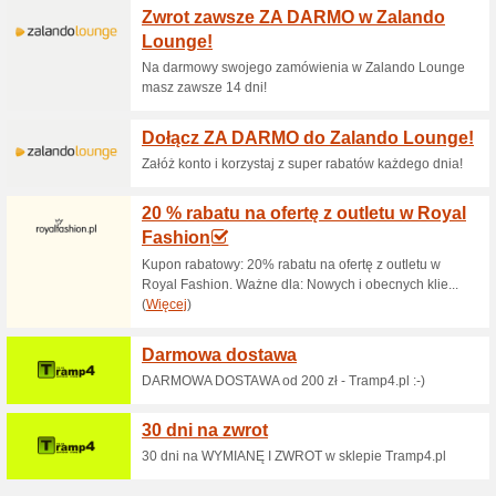
Aktualne rabaty i pr
Kolekcja na powrót d
100% działało
Promocje
Zbierz wszystkie niezbędne ak
Sprawdź najnowsze kupony, pr
zaoszczędzić jeszcze więcej —