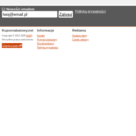
Odzież i akcesoria dl
Bala
100% działało
Promocje
Zamów produkty dla każdego za
spodnie i buty treningowe. Spr
okazji, kod rabatowy New Bal
Zakończona oferta... (2x)