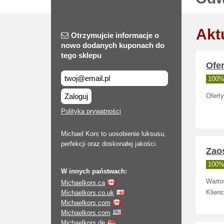
Akt
Otrzymujcie informacje o
nowo dodanych kuponach do
tego sklepu
Ofer
100% 
Zaloguj
Oferty
Polityka prywatności
Michael Kors to uosobienie luksusu,
perfekcji oraz doskonałej jakości.
Zao
100% 
W innych państwach:
Wartoś
Michaelkors.ca
Michaelkors.co.uk
Klienc
Michaelkors.com
Michaelkors.com
Michaelkors.de