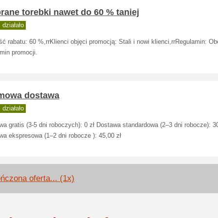
ane torebki nawet do 60 % taniej
działało
ć rabatu: 60 %,rrKlienci objęci promocją: Stali i nowi klienci,rrRegulamin: O
min promocji.
mowa dostawa
działało
a gratis (3-5 dni roboczych): 0 zł Dostawa standardowa (2–3 dni robocze): 30
wa ekspresowa (1–2 dni robocze ): 45,00 zł
ńczona oferta... (1x)