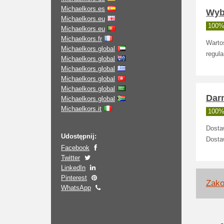
Michaelkors.es
Wybr
Michaelkors.eu
100% 
Michaelkors.eu
Michaelkors.fr
Wartoś
Michaelkors.global
regula
Michaelkors.global
Michaelkors.global
Michaelkors.global
Michaelkors.global
Dar
Michaelkors.global
Michaelkors.it
100% 
Dostaw
Udostępnij:
Dosta
Facebook
Twitter
LinkedIn
Pinterest
Zako
WhatsApp