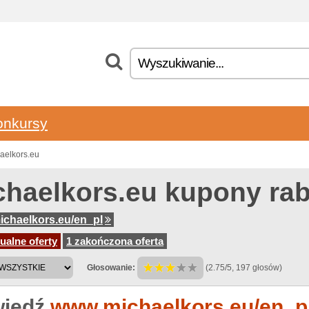
onkursy
aelkors.eu
chaelkors.eu kupony ra
chaelkors.eu/en_pl
ualne oferty
1 zakończona oferta
Głosowanie:
(2.75/5, 197 głosów)
iedź
www.michaelkors.eu/en_p