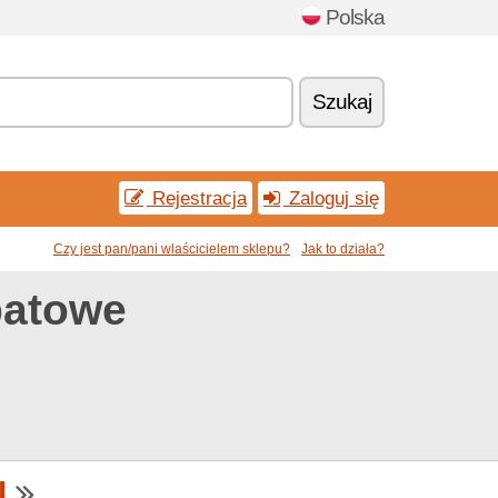
Polska
Szukaj
Rejestracja
Zaloguj się
Czy jest pan/pani wlaścicielem sklepu?
Jak to działa?
batowe
l