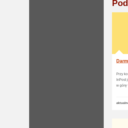
Pod
Darm
Przy ko
InPost 
w górę w
aktualn