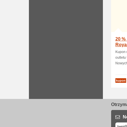
20 % 
Roya
Kupon r
outletu
Nowych 
kupon
Otrzyma
N