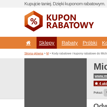
Kupujcie taniej. Dzięki kuponom rabatowym.
Sklepy
Rabaty
Próbki
K
Strona główna
>
M
> Kody rabatowe i kupony rabatowe do Mich
Mi
www.mi
4 akt
Pokaż:
Odw