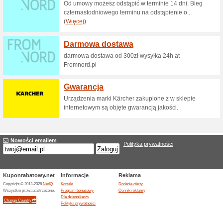
Aktualne rabaty i pr
Promocja
53% działało
Promocje
Promocja - oryginalne dzieła s
Zakończona oferta... (1x)