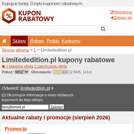
Kupujcie taniej. Dzięki ku
Sklepy
Rabaty
Pró
Strona główna
>
L
> Limited