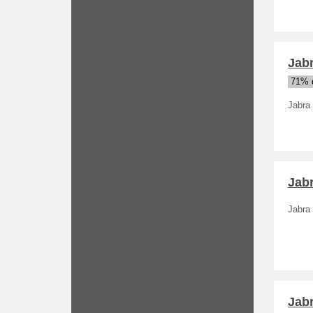
Jabr
71% d
Jabra 
Jabr
Jabra
Jabr