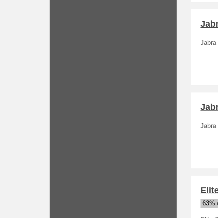
Jabr
Jabra 
Jabr
Jabra 
Elit
63% d