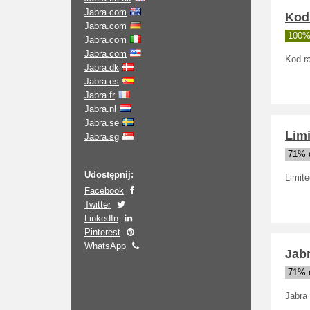
Jabra.com
Kod
Jabra.com
100% 
Jabra.com
Jabra.com
Kod r
Jabra.dk
Jabra.es
Jabra.fr
Jabra.nl
Jabra.se
Limi
Jabra.sg
71% d
Udostępnij:
Limite
Facebook
Twitter
LinkedIn
Pinterest
WhatsApp
Jabr
71% d
Jabra 