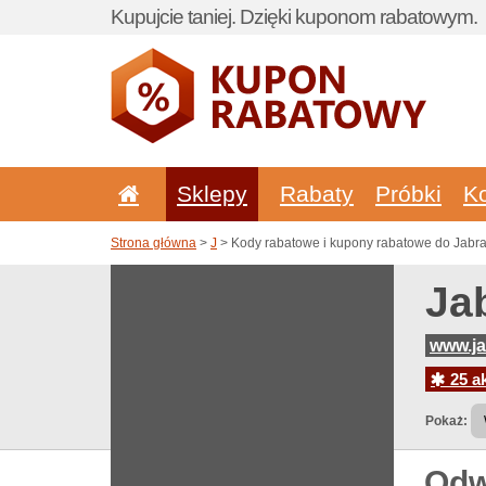
Kupujcie taniej. Dzięki kuponom rabatowym.
Sklepy
Rabaty
Próbki
K
Strona główna
>
J
> Kody rabatowe i kupony rabatowe do Jabra
Ja
www.ja
25 ak
Pokaż:
Odw