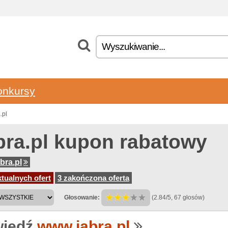
onkursy
.pl
bra.pl kupon rabatowy
bra.pl
tualnych ofert
3 zakończona oferta
Głosowanie:
(2.84/5, 67 głosów)
iedź
www.jabra.pl