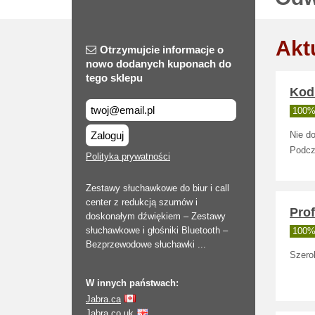
Akt
Otrzymujcie informacje o
nowo dodanych kuponach do
tego sklepu
Kod
100% 
Zaloguj
Nie do
Podcz
Polityka prywatności
Zestawy słuchawkowe do biur i call
center z redukcją szumów i
Pro
doskonałym dźwiękiem – Zestawy
słuchawkowe i głośniki Bluetooth –
100% 
Bezprzewodowe słuchawki ...
Szero
W innych państwach:
Jabra.ca
Jabra.co.uk