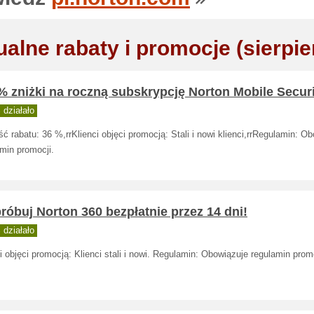
ualne rabaty i promocje (sierpie
% zniżki na roczną subskrypcję Norton Mobile Secur
działało
ć rabatu: 36 %,rrKlienci objęci promocją: Stali i nowi klienci,rrRegulamin: O
min promocji.
óbuj Norton 360 bezpłatnie przez 14 dni!
działało
i objęci promocją: Klienci stali i nowi. Regulamin: Obowiązuje regulamin promo