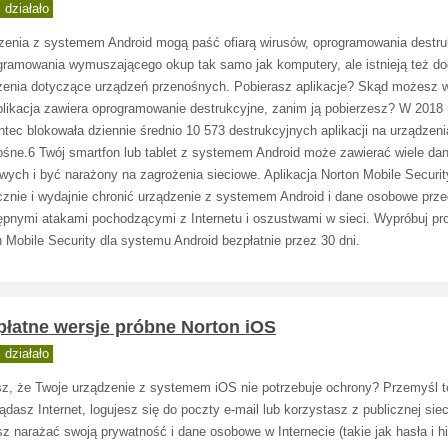
działało
zenia z systemem Android mogą paść ofiarą wirusów, oprogramowania destr
ogramowania wymuszającego okup tak samo jak komputery, ale istnieją też d
żenia dotyczące urządzeń przenośnych. Pobierasz aplikacje? Skąd możesz w
plikacja zawiera oprogramowanie destrukcyjne, zanim ją pobierzesz? W 2018 r
tec blokowała dziennie średnio 10 573 destrukcyjnych aplikacji na urządzeni
ośne.6 Twój smartfon lub tablet z systemem Android może zawierać wiele da
wych i być narażony na zagrożenia sieciowe. Aplikacja Norton Mobile Securi
cznie i wydajnie chronić urządzenie z systemem Android i dane osobowe prz
ępnymi atakami pochodzącymi z Internetu i oszustwami w sieci. Wypróbuj pr
 Mobile Security dla systemu Android bezpłatnie przez 30 dni.
płatne wersje próbne Norton iOS
działało
sz, że Twoje urządzenie z systemem iOS nie potrzebuje ochrony? Przemyśl to
ądasz Internet, logujesz się do poczty e-mail lub korzystasz z publicznej siec
 narażać swoją prywatność i dane osobowe w Internecie (takie jak hasła i hi