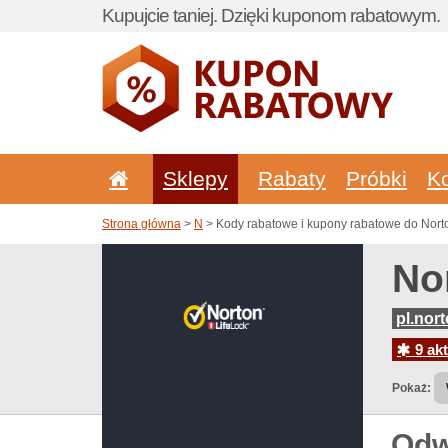
Kupujcie taniej. Dzięki kuponom rabatowym.
Sklepy
Rabaty
Próbki
K
Strona główna
>
N
> Kody rabatowe i kupony rabatowe do Nor
No
pl.nor
9 akt
Pokaż:
Odw