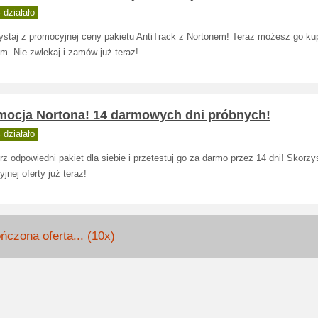
działało
ystaj z promocyjnej ceny pakietu AntiTrack z Nortonem! Teraz możesz go ku
m. Nie zwlekaj i zamów już teraz!
mocja Nortona! 14 darmowych dni próbnych!
działało
z odpowiedni pakiet dla siebie i przetestuj go za darmo przez 14 dni! Skorzys
yjnej oferty już teraz!
ńczona oferta... (10x)