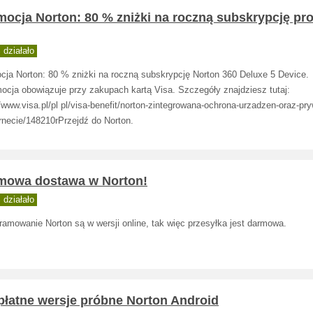
mocja Norton: 80 % zniżki na roczną subskrypcję p
działało
cja Norton: 80 % zniżki na roczną subskrypcję Norton 360 Deluxe 5 Device.
mocja obowiązuje przy zakupach kartą Visa. Szczegóły znajdziesz tutaj:
/www.visa.pl/pl pl/visa-benefit/norton-zintegrowana-ochrona-urzadzen-oraz-pr
rnecie/148210rPrzejdź do Norton.
mowa dostawa w Norton!
działało
ramowanie Norton są w wersji online, tak więc przesyłka jest darmowa.
płatne wersje próbne Norton Android