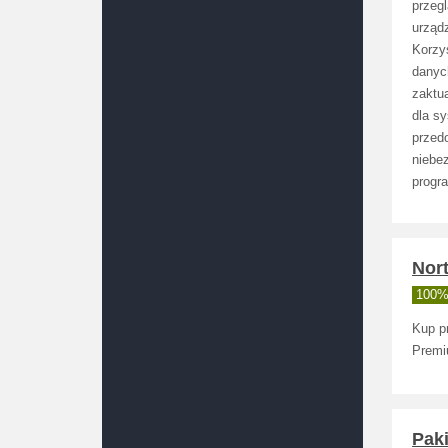
przeg
urząd
Korzy
danyc
zaktu
dla s
przedo
niebe
progra
Nor
100% 
Kup p
Premi
Paki