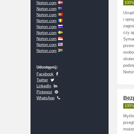
Norton.com
100% 
Norton.com
Urząd
Norton.com
i opr
Norton.com
zagro
Norton.com
Norton.com
czy a
Norton.com
Syman
Norton.com
przen
Norton.com
osobo
skute
podst
Udostępnij:
Norton
Facebook
Twitter
LinkedIn
Pinterest
Bez
WhatsApp
100% 
Myśli
przegl
możesz