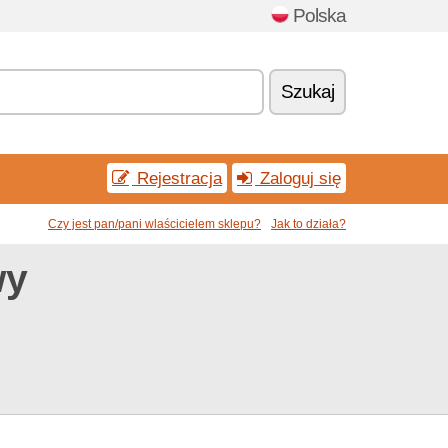
Polska
Szukaj
Rejestracja
Zaloguj się
Czy jest pan/pani wlaścicielem sklepu?
Jak to działa?
wy