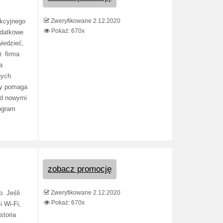
Zweryfikowane 2.12.2020
ukcyjnego
Pokaż: 670x
odatkowe
iedzieć,
. firma
a
nych
ty pomaga
ed nowymi
ogram
zobacz promocję
Zweryfikowane 2.12.2020
. Jeśli
Pokaż: 670x
i Wi-Fi,
storia