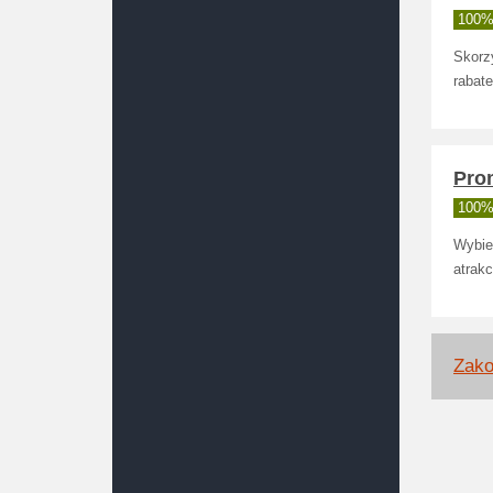
100% 
Skorz
rabate
Pro
100% 
Wybier
atrakc
Zako