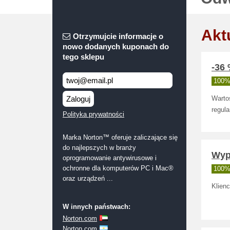
Akt
Otrzymujcie informacje o
nowo dodanych kuponach do
tego sklepu
-36 
100% 
Zaloguj
Wartoś
regula
Polityka prywatności
Marka Norton™ oferuje zaliczające się
do najlepszych w branży
Wypr
oprogramowanie antywirusowe i
ochronne dla komputerów PC i Mac®
100% 
oraz urządzeń ...
Klienc
W innych państwach:
Norton.com
Norton.com