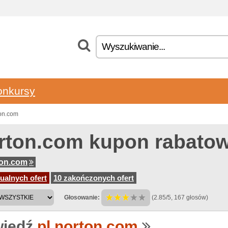
onkursy
ton.com
rton.com kupon rabato
ton.com
ualnych ofert
10 zakończonych ofert
Głosowanie:
(2.85/5, 167 głosów)
iedź
pl.norton.com