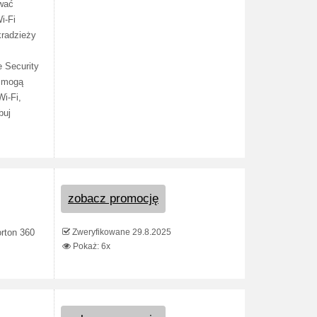
ować
i-Fi
kradzieży
e Security
a mogą
Wi-Fi,
buj
zobacz promocję
Zweryfikowane 29.8.2025
rton 360
Pokaż: 6x