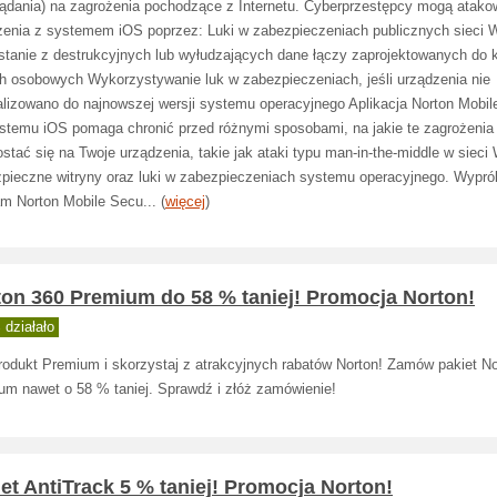
lądania) na zagrożenia pochodzące z Internetu. Cyberprzestępcy mogą atak
zenia z systemem iOS poprzez: Luki w zabezpieczeniach publicznych sieci W
stanie z destrukcyjnych lub wyłudzających dane łączy zaprojektowanych do 
h osobowych Wykorzystywanie luk w zabezpieczeniach, jeśli urządzenia nie
alizowano do najnowszej wersji systemu operacyjnego Aplikacja Norton Mobil
ystemu iOS pomaga chronić przed różnymi sposobami, na jakie te zagrożeni
stać się na Twoje urządzenia, takie jak ataki typu man-in-the-middle w sieci 
zpieczne witryny oraz luki w zabezpieczeniach systemu operacyjnego. Wypró
m Norton Mobile Secu... (
więcej
)
ton 360 Premium do 58 % taniej! Promocja Norton!
działało
rodukt Premium i skorzystaj z atrakcyjnych rabatów Norton! Zamów pakiet No
um nawet o 58 % taniej. Sprawdź i złóż zamówienie!
et AntiTrack 5 % taniej! Promocja Norton!