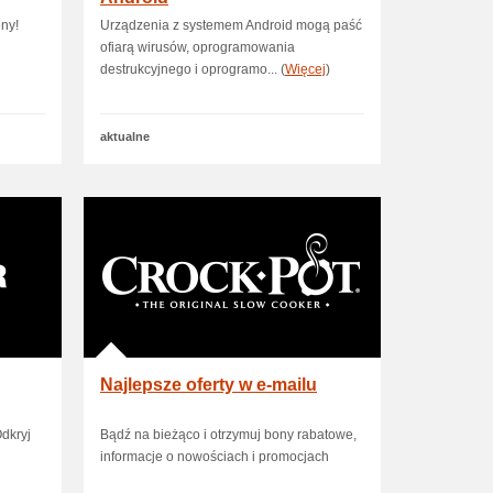
eny!
Urządzenia z systemem Android mogą paść
ofiarą wirusów, oprogramowania
destrukcyjnego i oprogramo... (
Więcej
)
aktualne
Najlepsze oferty w e-mailu
kryj
Bądź na bieżąco i otrzymuj bony rabatowe,
informacje o nowościach i promocjach