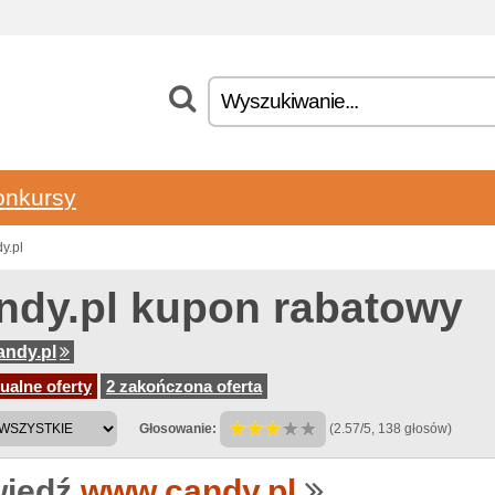
onkursy
y.pl
ndy.pl kupon rabatowy
ndy.pl
ualne oferty
2 zakończona oferta
Głosowanie:
(2.57/5, 138 głosów)
iedź
www.candy.pl