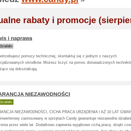
ualne rabaty i promocje (sierpie
wis i naprawa
ziałało
 potrzebujesz pomocy technicznej, skontaktuj się z jednym z naszych
cjalizowanych ośrodków. Możesz liczyć na pomoc doświadczonych techników
żąco się dokształcają.
RANCJA NIEZAWODNOŚCI
ziałało
ANCJA NIEZAWODNOŚCI, CICHA PRACA URZĄDENIA I AŻ 10 LAT GWAR
k inwerterowy zastosowany w sprzętach Candy gwarantuje niezawodne działan
zenia przez wiele lat. Dodatkowo zapewnia wyjątkowo cichą pracę, dzięki cz