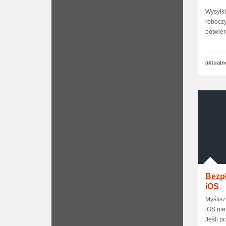
Wysyłki
robocz
potwier
aktualn
Bezpł
iOS
Myślisz
iOS nie
Jeśli pr