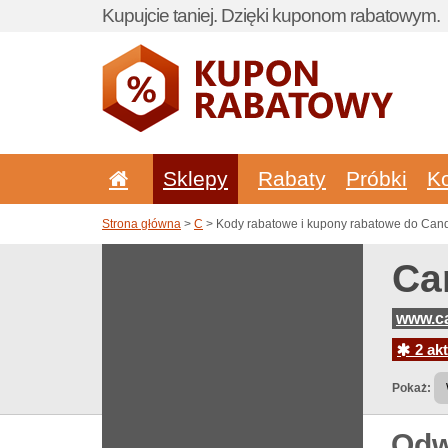
Kupujcie taniej. Dzięki kuponom rabatowym.
Sklepy
Rabaty
Próbki
K
Strona główna
>
C
> Kody rabatowe i kupony rabatowe do Cand
Ca
www.ca
2 akt
Pokaż:
Odw