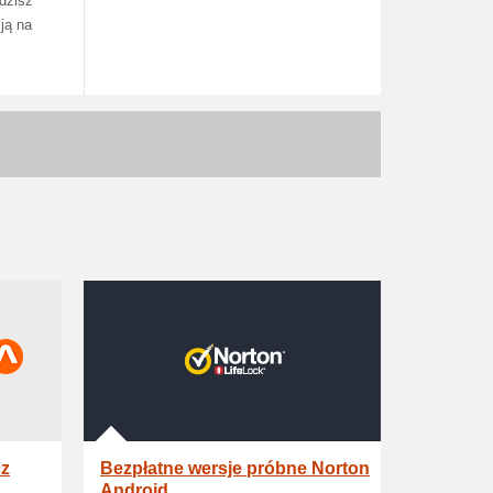
dzisz
ją na
cz
Bezpłatne wersje próbne Norton
Android