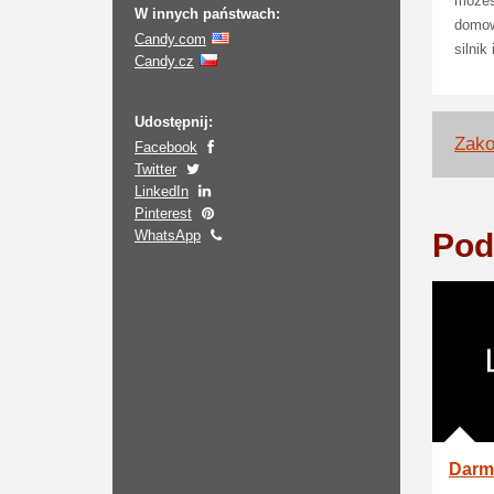
możes
W innych państwach:
domow
Candy.com
silnik
Candy.cz
Udostępnij:
Zako
Facebook
Twitter
LinkedIn
Pinterest
WhatsApp
Pod
Darm