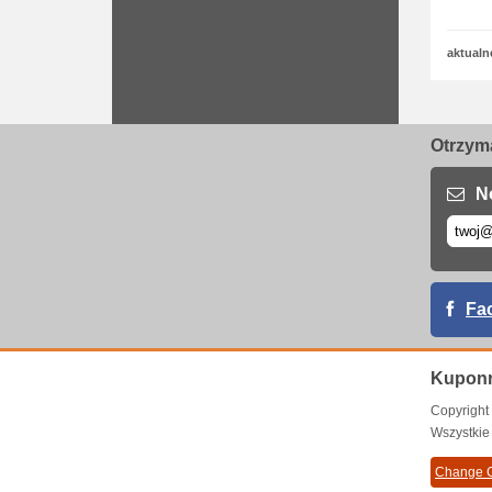
aktualn
Otrzyma
N
Fa
Kuponr
Copyrigh
Wszystkie
Change C