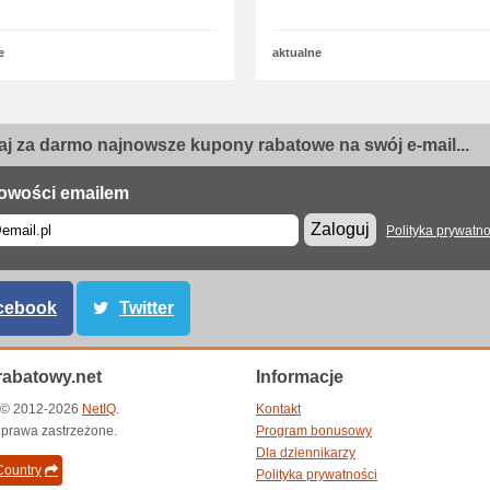
e
aktualne
j za darmo najnowsze kupony rabatowe na swój e-mail...
owości emailem
Zaloguj
Polityka prywatno
cebook
Twitter
abatowy.net
Informacje
t © 2012-2026
NetIQ
.
Kontakt
 prawa zastrzeżone.
Program bonusowy
Dla dziennikarzy
ountry
Polityka prywatności