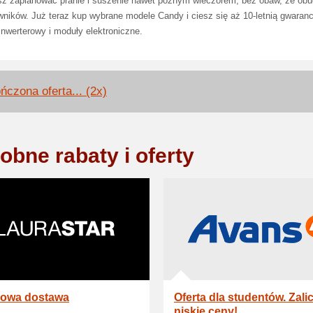
z zaplanować pranie i suszenie nawet późnym wieczorem, bez obaw, że obu
ników. Już teraz kup wybrane modele Candy i ciesz się aż 10-letnią gwaranc
 inwerterowy i moduły elektroniczne.
ńczona oferta... (2x)
obne rabaty i oferty
owa dostawa
Oferta dla studentów. Zali
niskie ceny!