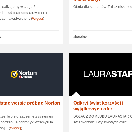
 realizujemy w ciągu 2 dni
Oferta dla studentów. Zalicz niskie c
ych: - od momentu otrzymania
dzenia wpływu pł... (
Więcej
)
e
aktualne
atne wersje próbne Norton
Odkryj świat korzyści i
wyjątkowych ofert
, że Twoje urządzenie z systemem
DOŁĄCZ DO KLUBU LAURASTAR Od
 potrzebuje ochrony? Przemyśl to.
świat korzyści i wyjątkowych ofert
zeg... (
Więcej
)