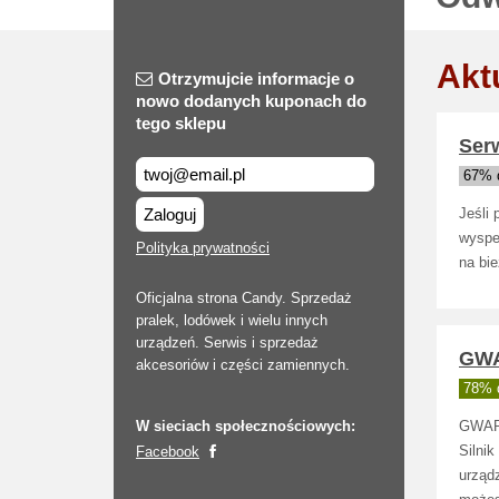
Akt
Otrzymujcie informacje o
nowo dodanych kuponach do
tego sklepu
Ser
67% d
Zaloguj
Jeśli
wyspe
Polityka prywatności
na bie
Oficjalna strona Candy. Sprzedaż
pralek, lodówek i wielu innych
urządzeń. Serwis i sprzedaż
GWA
akcesoriów i części zamiennych.
78% d
W sieciach społecznościowych:
GWAR
Facebook
Silni
urząd