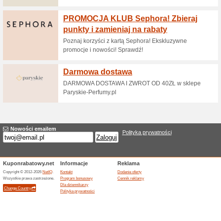
Aktualne rabaty i pr
Błąd!
W tej kategori nie ma żadnych aktu
Odwiedź www.bloomhair.pl
Dodanie oferty
Podobne rabaty i of