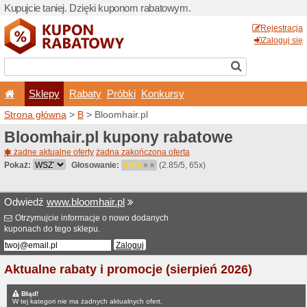
Kupujcie taniej. Dzięki ku
Sklepy
Rabaty
Pró
Strona główna
>
B
> Bloomh