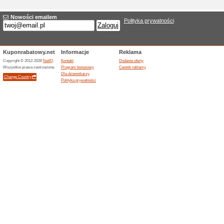
Nowa oferta Bloomha
Nazwa
*
:
Kategorie:
Wybrać
*
:
Cel URL
*
:
Ważność do:
Opis
*
: