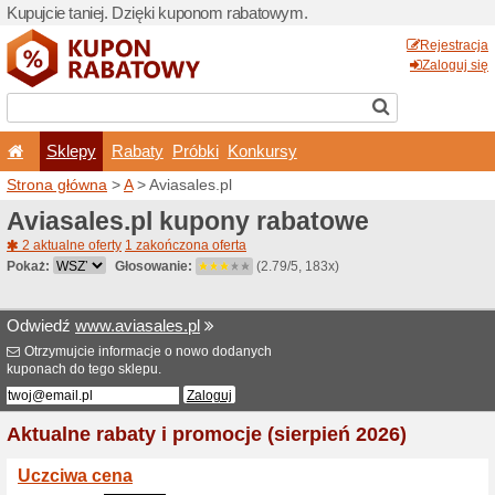
Kupujcie taniej. Dzięki ku
Sklepy
Rabaty
Pró
Strona główna
>
A
> Aviasal