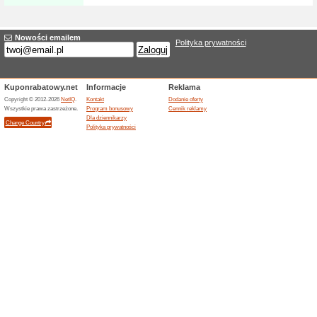
Znajdź najtańsze loty
75% działało
Promocje
Jetradar powstał, aby ułatwić
Pomagamy w rezerwacji biletów
takich jak GB, USA, Niemcy i
Kraków), jak również lotów do
bazy lotów w 728 liniach lotni
Aeroflot) z 200 agencji rezer
czasie rzeczywistym i porónyw