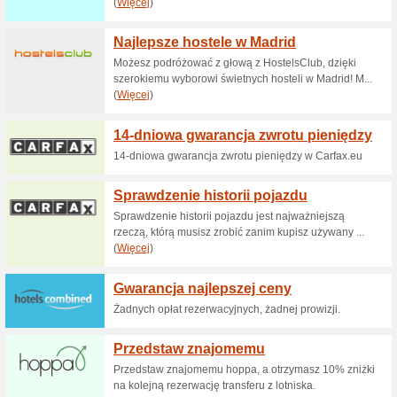
Aktualne rabaty i pr
Uczciwa cena
80% działało
Promocje
Uczciwa cena Cena widoczna 
ostatecznej kwocie do zapłaty