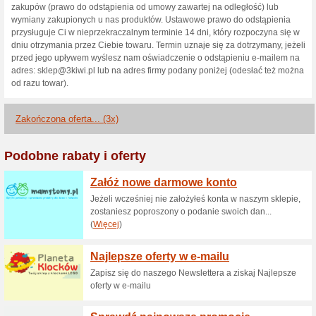
Aktualne rabaty i pr
Darmowy Odbiór oso
62% działało
Promocje
Odbiór osobisty w sklepach 3k
Świdnicy