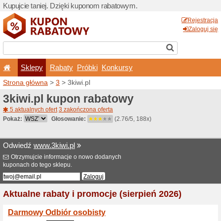
Kupujcie taniej. Dzięki ku
Sklepy
Rabaty
Pró
Strona główna
>
3
> 3kiwi.p