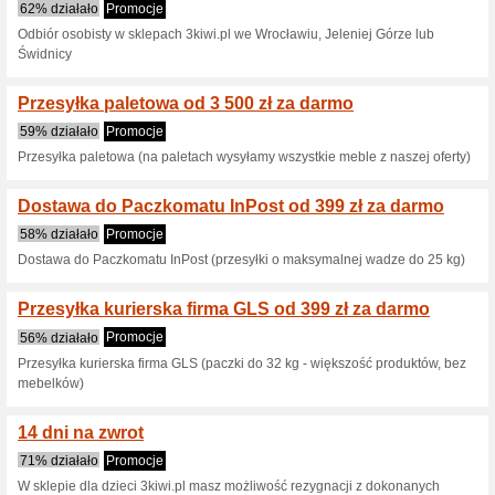
3kiwi.pl kupon 
5 aktualnych ofert
3 zakończo
Pokaż:
Głosowanie:
Odwiedź
www.3kiwi.pl
Otrzymujcie informacje o n
kuponach do tego sklepu.
Z