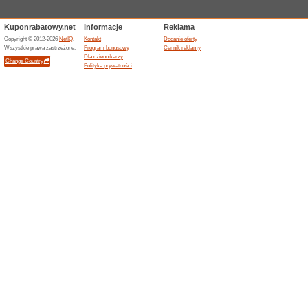
Przesyłka kurierska f
56% działało
Promocje
Przesyłka kurierska firma GLS
mebelków)
14 dni na zwrot
71% działało
Promocje
W sklepie dla dzieci 3kiwi.pl