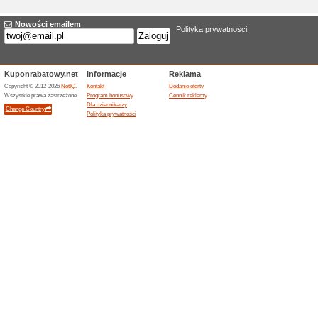
Nowa oferta 3kiwi.pl
Nazwa
*
:
Kategorie:
Wybrać
*
:
Cel URL
*
:
Ważność do:
Opis
*
: