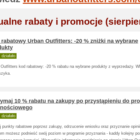
ualne rabaty i promocje (sierpie
rabatowy Urban Outfitters: -20 % zniżki na wybrane
dukty
działało
 Outfitters kod rabatowy: -20 % rabatu na wybrane produkty z wyprzedaży. W
szyka.
zymaj 10 % rabatu na zakupy po przystąpieniu do p
alnościowego
działało
j punkty rabatowe poprzez zakupy, odrzucenie wniosku oraz przyznanie opinii
om możesz podnieść swój poziom w programie przyznania - kaddy kolejny p