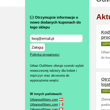
Akt
Otrzymujcie informacje o
nowo dodanych kuponach do
tego sklepu
Kod 
pro
100% 
Zaloguj
Urban
Polityka prywatności
do ko
Urban Outfitters oferuje szeroki wybór
nowoczesnej odzieży dla kobiet i
mężczyn oraz akcesoria do
Otr
wyposażenia wnętrz.
loj
100% 
W innych państwach:
Urbanoutfitters.com
Zbiera
Urbanoutfitters.com
punkt
Urbanoutfitters.com