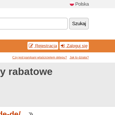
Polska
Szukaj
Rejestracja
Zaloguj się
Czy jest pan/pani wlaścicielem sklepu?
Jak to działa?
ny rabatowe
e-de/...