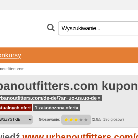
onkursy
outfitters.com
banoutfitters.com kupo
banoutfitters.com/de-de/?ar=uo-us,uo-de
tualnych ofert
1 zakończona oferta
Głosowanie:
(2.9/5, 186 głosów)
iedź
www.urbanoutfitters.com/d