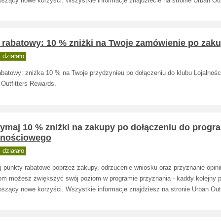
szący nowe korzyści. Wszystkie informacje znajdziecie na stronie Urban Outf
 rabatowy: 10 % zniżki na Twoje zamówienie po zaku
działało
abatowy: zniżka 10 % na Twoje przydzynieu po dołączeniu do klubu Lojalnoś
Outfitters Rewards.
zymaj 10 % zniżki na zakupy po dołączeniu do progr
alnościowego
działało
j punkty rabatowe poprzez zakupy, odrzucenie wniosku oraz przyznanie opinii
om możesz zwiększyć swój poziom w programie przyznania - kaddy kolejny 
szący nowe korzyści. Wszystkie informacje znajdziesz na stronie Urban Outf