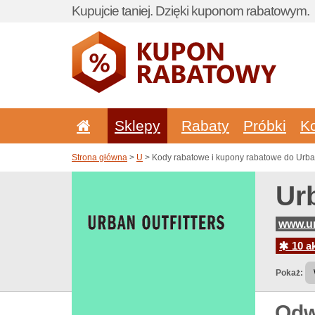
Kupujcie taniej. Dzięki kuponom rabatowym.
Sklepy
Rabaty
Próbki
K
Strona główna
>
U
> Kody rabatowe i kupony rabatowe do Urban
Ur
www.ur
10 ak
Pokaż:
Odw