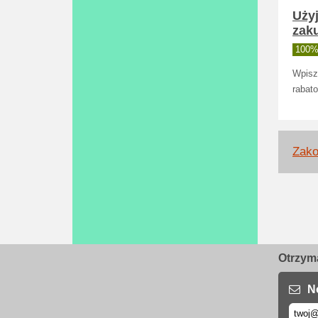
Użyj
zak
100% 
Wpisz
rabato
Zako
Otrzyma
N