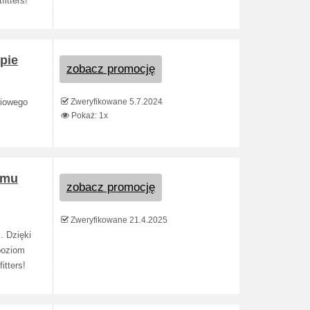
itters!
pie
zobacz promocję
Zweryfikowane 5.7.2024
ciowego
Pokaż: 1x
amu
zobacz promocję
Zweryfikowane 21.4.2025
. Dzięki
poziom
itters!