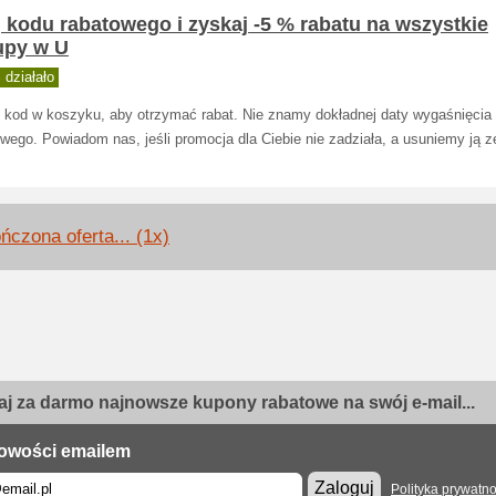
 kodu rabatowego i zyskaj -5 % rabatu na wszystkie
upy w U
działało
 kod w koszyku, aby otrzymać rabat. Nie znamy dokładnej daty wygaśnięcia
wego. Powiadom nas, jeśli promocja dla Ciebie nie zadziała, a usuniemy ją ze
ńczona oferta... (1x)
j za darmo najnowsze kupony rabatowe na swój e-mail...
owości emailem
Zaloguj
Polityka prywatno