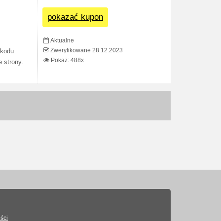
pokazać kupon
Aktualne
Zweryfikowane 28.12.2023
 kodu
Pokaż: 488x
 strony.
ści