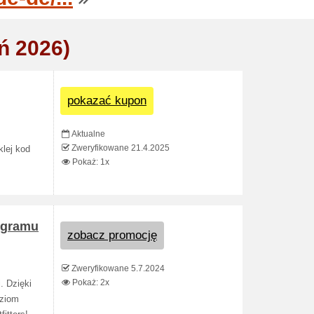
ń 2026)
pokazać kupon
Aktualne
Zweryfikowane 21.4.2025
klej kod
Pokaż: 1x
rogramu
zobacz promocję
Zweryfikowane 5.7.2024
Pokaż: 2x
. Dzięki
oziom