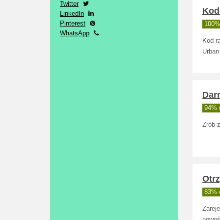
Twitter
Kod 
LinkedIn
Pinterest
100% 
WhatsApp
Kod r
Urban 
Dar
94% d
Zrób 
Otr
83% d
Zareje
nowoś