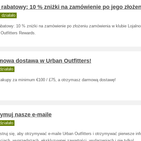
rabatowy: 10 % zniżki na zamówienie po jego złoże
działało
abatowy: 10 % zniżki na zamówienie po złożeniu zamówienia w klubie Lojaln
Outfitters Rewards.
mowa dostawa w Urban Outfitters!
ziałało
zakupy za minimum €100 / £75, a otrzymasz darmową dostawę!
zymuj nasze e-maile
ziałało
struj się, aby otrzymywać e-maile Urban Outfitters i otrzymywać pierwsze in
ciach, wyprzedażach, ekskluzywnej zawartości, wydarzeniach i nie tylko!