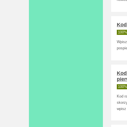
Kod 
100% 
Wpisz
pospie
Kod 
pie
100% 
Kod ra
skorzy
wpisz