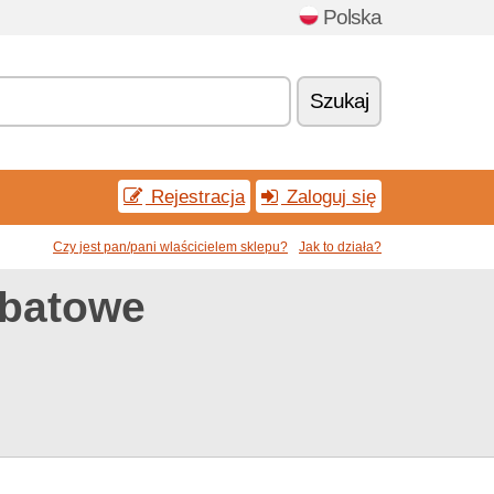
Polska
Szukaj
Rejestracja
Zaloguj się
Czy jest pan/pani wlaścicielem sklepu?
Jak to działa?
abatowe