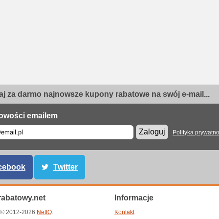
j za darmo najnowsze kupony rabatowe na swój e-mail...
owości emailem
Zaloguj
Polityka prywatno
cebook
Twitter
abatowy.net
Informacje
t © 2012-2026
NetIQ
.
Kontakt