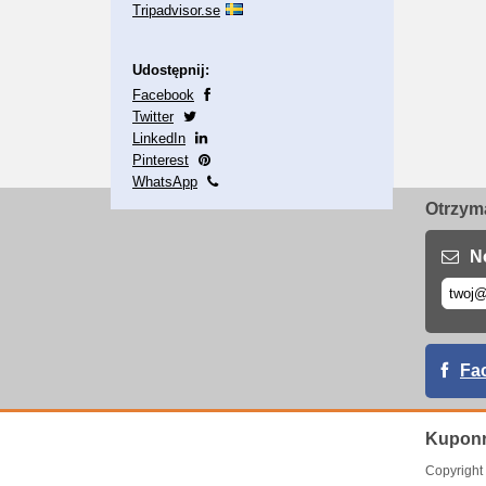
Tripadvisor.se
Udostępnij:
Facebook
Twitter
LinkedIn
Pinterest
WhatsApp
Otrzyma
N
Fa
Kuponr
Copyrigh