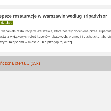
epsze restauracje w Warszawie według Tripadvisor
działało
 wspaniałe restauracje w Warszawie, które zostały docenione przez Tripadvis
ystaj z wyjątkowych ofert kuponów rabatowych, promocji i cashbacku, aby ci
szymi miejscami w mieście - nie przegap tej okazji!
ńczona oferta... (35x)