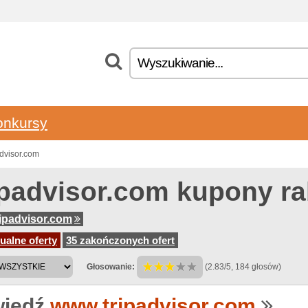
onkursy
dvisor.com
ipadvisor.com kupony r
ipadvisor.com
ualne oferty
35 zakończonych ofert
Głosowanie:
(2.83/5, 184 głosów)
iedź
www.tripadvisor.com