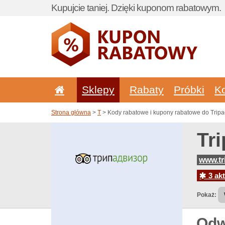
Kupujcie taniej. Dzięki kuponom rabatowym.
Sklepy
Rabaty
Próbki
K
Strona główna
>
T
> Kody rabatowe i kupony rabatowe do Tripa
Tr
www.tr
3 akt
Pokaż:
Odw