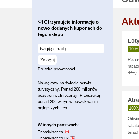
Akt
Otrzymujcie informacje o
nowo dodanych kuponach do
tego sklepu
Loty
100% 
Zaloguj
Rezer
rabato
Polityka prywatności
dźzy!
Największy na świecie serwis
turystyczny. Ponad 200 milionów
bezstronnych recenzji. Przeszukuj
Atra
ponad 200 witryn w poszukiwaniu
najlepszych cen.
100% 
Odwie
W innych państwach:
rabato
Tripadvisor.ca
teraz!
Tripadvisor.co.uk