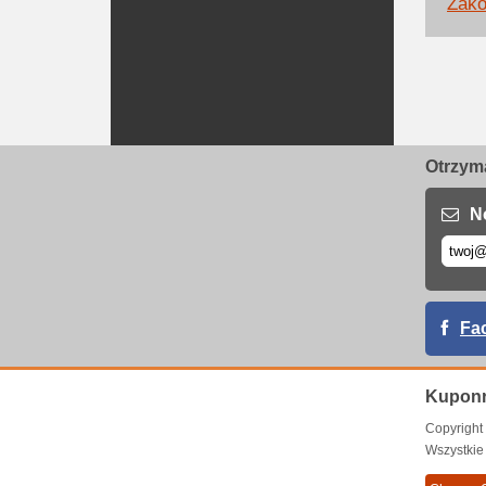
Zako
Otrzyma
N
Fa
Kuponr
Copyrigh
Wszystkie