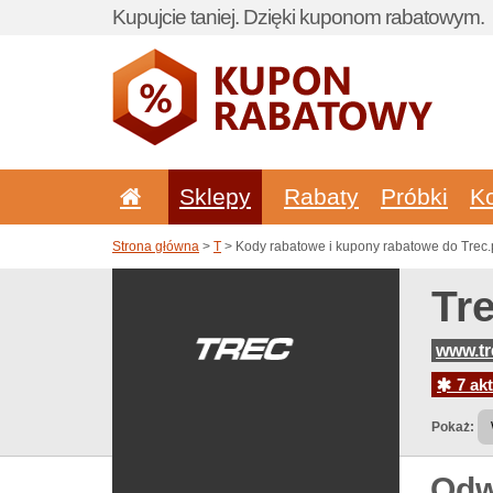
Kupujcie taniej. Dzięki kuponom rabatowym.
Sklepy
Rabaty
Próbki
K
Strona główna
>
T
> Kody rabatowe i kupony rabatowe do Trec.
Tr
www.tr
7 akt
Pokaż:
Odw