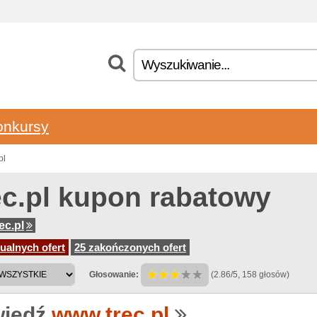
onkursy
pl
ec.pl kupon rabatowy
ec.pl
ualnych ofert
25 zakończonych ofert
Głosowanie:
(2.86/5, 158 głosów)
iedź
www.trec.pl