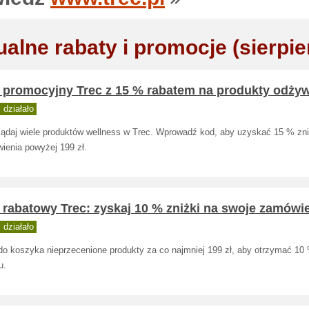
ualne rabaty i promocje (sierpie
 promocyjny Trec z 15 % rabatem na produkty odży
działało
lądaj wiele produktów wellness w Trec. Wprowadź kod, aby uzyskać 15 % zni
ienia powyżej 199 zł.
rabatowy Trec: zyskaj 10 % zniżki na swoje zamówi
działało
do koszyka nieprzecenione produkty za co najmniej 199 zł, aby otrzymać 10
u.