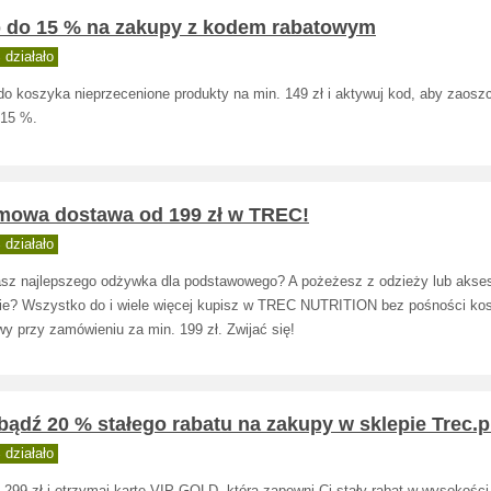
p do 15 % na zakupy z kodem rabatowym
działało
do koszyka nieprzecenione produkty na min. 149 zł i aktywuj kod, aby zaosz
 15 %.
mowa dostawa od 199 zł w TREC!
działało
sz najlepszego odżywka dla podstawowego? A pożeżesz z odzieży lub akse
ie? Wszystko do i wiele więcej kupisz w TREC NUTRITION bez pośności ko
y przy zamówieniu za min. 199 zł. Zwijać się!
ądź 20 % stałego rabatu na zakupy w sklepie Trec.p
działało