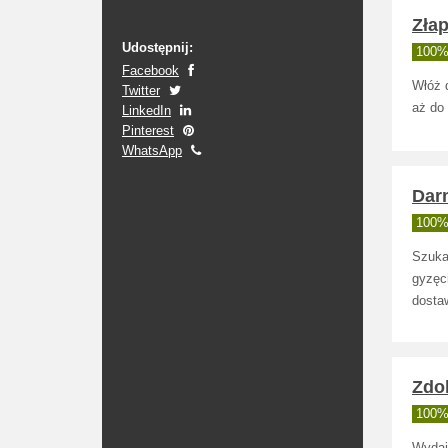
Zła
Udostępnij:
100% 
Facebook
Włóż 
Twitter
aż do
LinkedIn
Pinterest
WhatsApp
Dar
100% 
Szuka
gyzęc
dostaw
Zdob
100% 