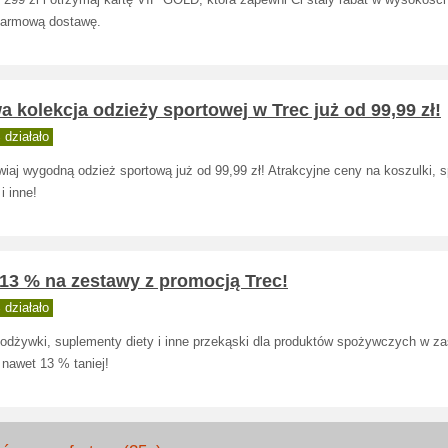
 299 zł i otrzymaj kartę VIP GOLD, która zapewni Ci stały rabat w wysokośc
darmową dostawę.
 kolekcja odzieży sportowej w Trec już od 99,99 zł!
działało
iaj wygodną odzież sportową już od 99,99 zł! Atrakcyjne ceny na koszulki, s
 i inne!
13 % na zestawy z promocją Trec!
działało
 odżywki, suplementy diety i inne przekąski dla produktów spożywczych w z
 nawet 13 % taniej!