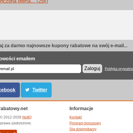
ńczona oferta... (25x)
j za darmo najnowsze kupony rabatowe na swój e-mail...
owości emailem
Zaloguj
Polityka prywatno
cebook
Twitter
abatowy.net
Informacje
t © 2012-2026
NetIQ
.
Kontakt
 prawa zastrzeżone.
Program bonusowy
Dla dziennikarzy