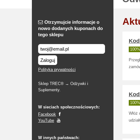
Akt
Otrzymujcie informacje o
nowo dodanych kuponach do
tego sklepu
Kod
100% 
Zaloguj
Przeg
zamów
Polityka prywatności
Sklep TREC® → Odżywki i
Suplementy.
Kod 
100% 
W sieciach społecznościowych:
Włóż 
Facebook
YouTube
udział
W innych państwach: