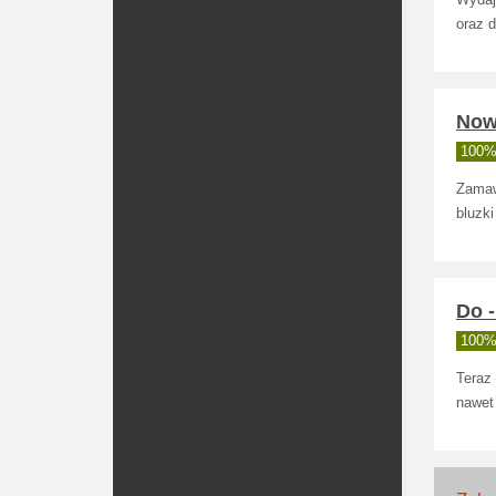
Wydaj
oraz 
Nowa
100% 
Zamaw
bluzki
Do -
100% 
Teraz
nawet