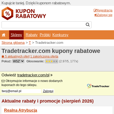
Kupujcie taniej. Dzięki ku
Sklepy
Rabaty
Pró
Strona główna
>
T
> Tradet