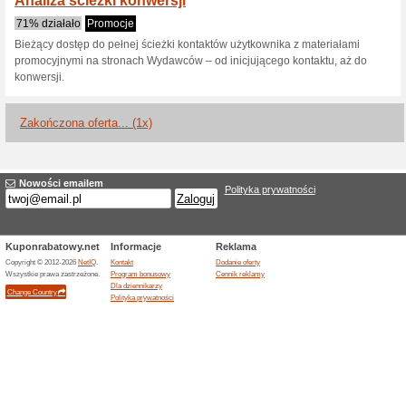
Aktualne rabaty i pr
Realna Atrybucja
81% działało
Promocje
Realna Atrybucja została st
zaangażowanych w ścieżkę za
klientów.