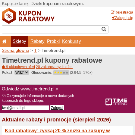
Kupujcie taniej. Dzięki ku
Sklepy
Rabaty
Pró
Strona główna
>
T
> Timetr