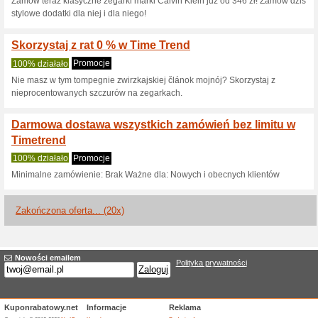
Kod rabatowy TimeTre
produkty
100% działało
Kupon
Kod rabatowy TimeTrend: 20 %
koszyka.
Kod rabatowy -20 % z