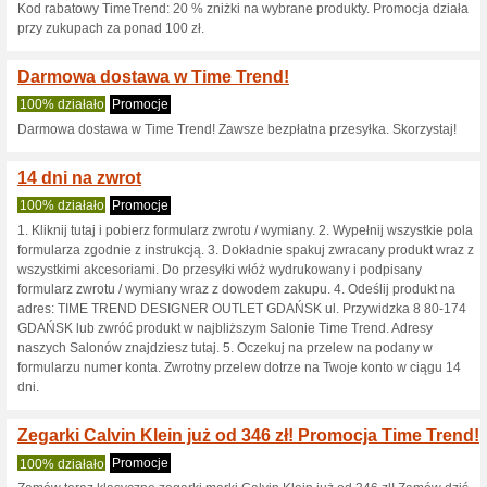
Aktualne rabaty i pr
Kod rabatowy: zyskaj
TimeTrend
100% działało
Kupon
Kod rabatowy: zyskaj 20 % zn
koszyka.