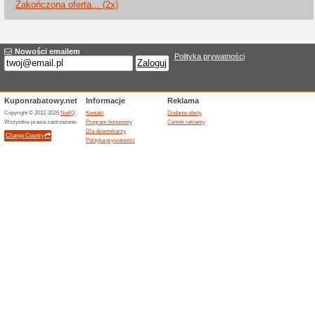
Aktualne rabaty i pr
Bilety lotnicze z bilet
100% działało
Promocje
Sprawdź tanie bilety lotnicze 
przycisk, aby skorzystać z pro