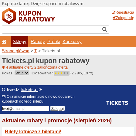
Kupujcie taniej. Dzięki ku
Sklepy
Rabaty
Pró
Strona główna
>
T
> Tickets