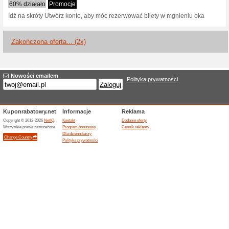
Aktualne rabaty i pr
Świetne oferty na Tra
100% działało
Promocje
Nie chcesz płacić za dużo? S
Trainline!