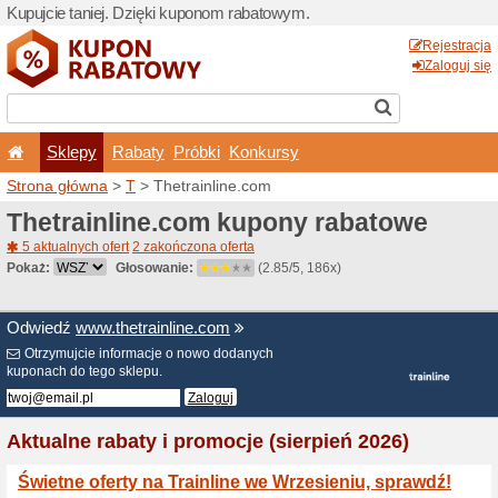
Kupujcie taniej. Dzięki ku
Sklepy
Rabaty
Pró
Strona główna
>
T
> Thetra