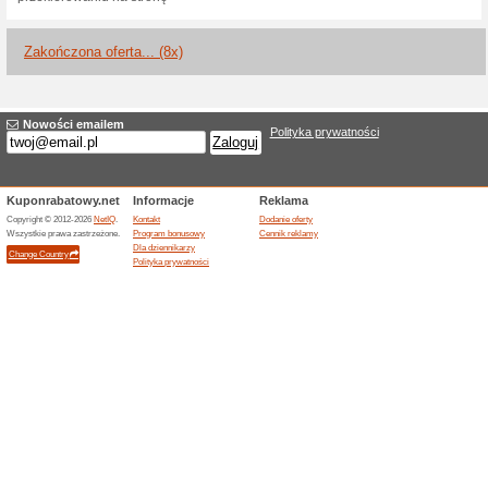
Odbiór osobisty za da
100% działało
Promocje
Darmowy odbiór osobisty prz
Kryminały, thrillery i
atrakcyjn
100% działało
Promocje
Kilka tysięcy (aktualnie ponad 3