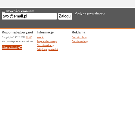
Aktualne rabaty i pr
Darmowy abonament 
100% działało
Promocje
Zarejestruj się w serwisie i k
Nielimitowany dostęp 