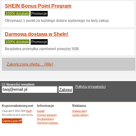
Promocja SHEIN do 5
100% działało
Promocje
Sprawdź oferty promocyjne w 
taniej, nawet do 57 %. Wybierz
Szybka wysyłka - pro
100% działało
Promocje
Oferujemy produkty już od 19,