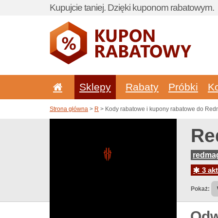
Kupujcie taniej. Dzięki kuponom rabatowym.
Sklepy
Rabaty
Próbki
K
Strona główna
>
R
> Kody rabatowe i kupony rabatowe do Red
Re
redmag
3 akt
Pokaż:
Odw