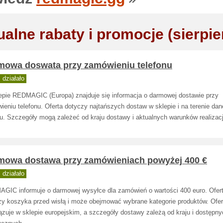
ualne rabaty i promocje (sierpie
mowa doswata przy zamówieniu telefonu
działało
epie REDMAGIC (Europa) znajduje się informacja o darmowej dostawie przy
eniu telefonu. Oferta dotyczy najtańszych dostaw w sklepie i na terenie da
u. Szczegóły mogą zależeć od kraju dostawy i aktualnych warunków realizacj
mowa dostawa przy zamówieniach powyżej 400 €
działało
GIC informuje o darmowej wysyłce dla zamówień o wartości 400 euro. Ofer
zy koszyka przed wisłą i może obejmować wybrane kategorie produktów. Ofer
zuje w sklepie europejskim, a szczegóły dostawy zależą od kraju i dostępny