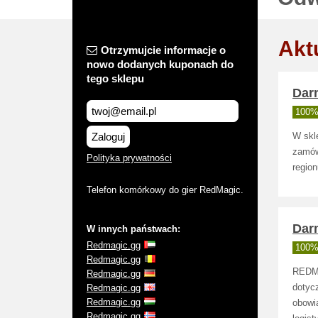
Akt
Otrzymujcie informacje o
nowo dodanych kuponach do
tego sklepu
Dar
100% 
Zaloguj
W skl
zamówi
Polityka prywatności
region
Telefon komórkowy do gier RedMagic.
Dar
W innych państwach:
Redmagic.gg
100% 
Redmagic.gg
REDMA
Redmagic.gg
Redmagic.gg
dotyc
Redmagic.gg
obowią
Redmagic.gg