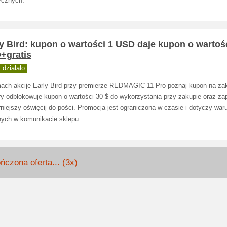
ycznych.
y Bird: kupon o wartości 1 USD daje kupon o wartoś
+gratis
działało
ach akcije Early Bird przy premierze REDMAGIC 11 Pro poznaj kupon na za
óry odblokowuje kupon o wartości 30 $ do wykorzystania przy zakupie oraz za
niejszy oświęcij do pości. Promocja jest ograniczona w czasie i dotyczy wa
nych w komunikacie sklepu.
ńczona oferta... (3x)