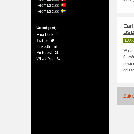
logist
Redmagic.gg
Redmagic.gg
Earl
Udostępnij:
USD
Facebook
Twitter
100% 
LinkedIn
W ram
Pinterest
$, kt
WhatsApp
powier
opisa
Zako