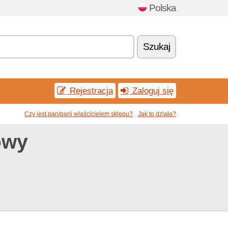
Polska
Szukaj
Rejestracja
Zaloguj się
Czy jest pan/pani wlaścicielem sklepu?
Jak to działa?
owy