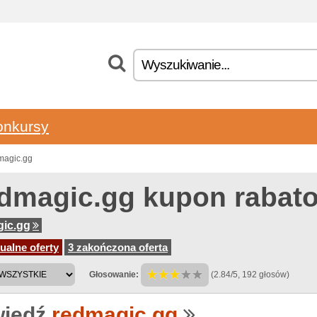
onkursy
magic.gg
dmagic.gg kupon rabat
ic.gg
ualne oferty
3 zakończona oferta
Głosowanie:
(2.84/5, 192 głosów)
iedź
redmagic.gg