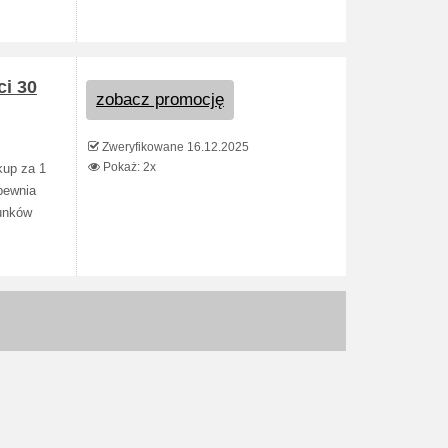
ci 30
zobacz promocję
Zweryfikowane 16.12.2025
Pokaż: 2x
kup za 1
pewnia
runków